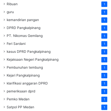
Ribuan
1
guru
1
kemandirian pangan
1
DPRD Pangkalpinang
1
PT. Nikomas Gemilang
1
Feri Sardani
1
kasus DPRD Pangkalpinang
1
Kejaksaan Negeri Pangkalpinang
1
Pembunuhan tembung
1
Kejari Pangkalpinang
1
klarifikasi anggaran DPRD
1
pemeriksaan dprd
1
Pemko Medan
1
Satpol PP Medan
1