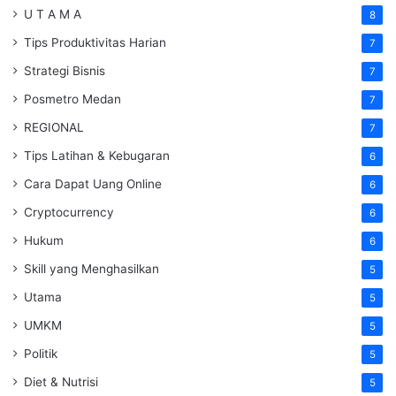
U T A M A
8
Tips Produktivitas Harian
7
Strategi Bisnis
7
Posmetro Medan
7
REGIONAL
7
Tips Latihan & Kebugaran
6
Cara Dapat Uang Online
6
Cryptocurrency
6
Hukum
6
Skill yang Menghasilkan
5
Utama
5
UMKM
5
Politik
5
Diet & Nutrisi
5