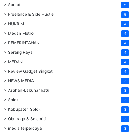
Sumut
5
Freelance & Side Hustle
5
HUKRIM
4
Medan Metro
4
PEMERINTAHAN
4
Serang Raya
4
MEDAN
4
Review Gadget Singkat
4
NEWS MEDIA
3
Asahan-Labuhanbatu
3
Solok
3
Kabupaten Solok
3
Olahraga & Selebriti
3
media terpercaya
3