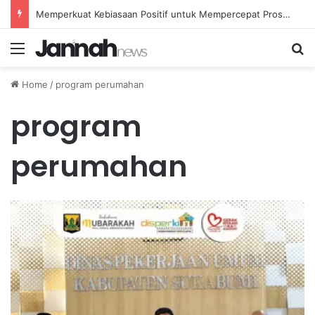
Memperkuat Kebiasaan Positif untuk Mempercepat Proses Pemulihan Mental Anda
Menu
Se
Home
/
program perumahan
program
perumahan