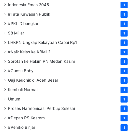
Indonesia Emas 2045
1
#Tata Kawasan Publik
1
#PKL Dibongkar
1
98 Miliar
1
LHKPN Ungkap Kekayaan Capai Rp1
1
#Naik Kelas ke KBMI 2
1
Sorotan ke Hakim PN Medan Kasim
1
#Gunsu Boby
1
Gaji Keuchik di Aceh Besar
1
Kembali Normal
1
Umum
1
Proses Harmonisasi Perbup Selesai
1
#Depan RS Kesrem
1
#Pemko Binjai
1