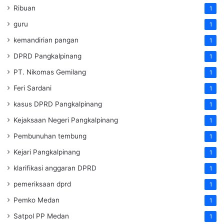
Ribuan
1
guru
1
kemandirian pangan
1
DPRD Pangkalpinang
1
PT. Nikomas Gemilang
1
Feri Sardani
1
kasus DPRD Pangkalpinang
1
Kejaksaan Negeri Pangkalpinang
1
Pembunuhan tembung
1
Kejari Pangkalpinang
1
klarifikasi anggaran DPRD
1
pemeriksaan dprd
1
Pemko Medan
1
Satpol PP Medan
1