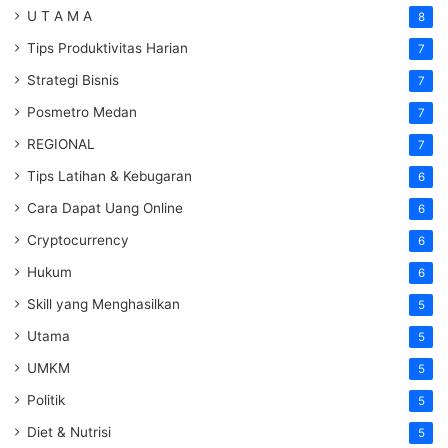
U T A M A
8
Tips Produktivitas Harian
7
Strategi Bisnis
7
Posmetro Medan
7
REGIONAL
7
Tips Latihan & Kebugaran
6
Cara Dapat Uang Online
6
Cryptocurrency
6
Hukum
6
Skill yang Menghasilkan
5
Utama
5
UMKM
5
Politik
5
Diet & Nutrisi
5