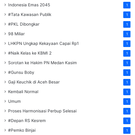
Indonesia Emas 2045
1
#Tata Kawasan Publik
1
#PKL Dibongkar
1
98 Miliar
1
LHKPN Ungkap Kekayaan Capai Rp1
1
#Naik Kelas ke KBMI 2
1
Sorotan ke Hakim PN Medan Kasim
1
#Gunsu Boby
1
Gaji Keuchik di Aceh Besar
1
Kembali Normal
1
Umum
1
Proses Harmonisasi Perbup Selesai
1
#Depan RS Kesrem
1
#Pemko Binjai
1