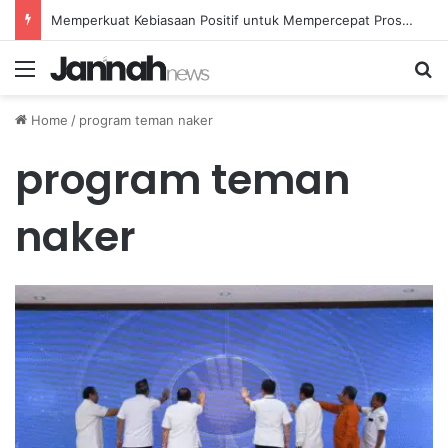
Memperkuat Kebiasaan Positif untuk Mempercepat Proses Pemulihan Mental Anda
Menu
Se
Home
/
program teman naker
program teman
naker