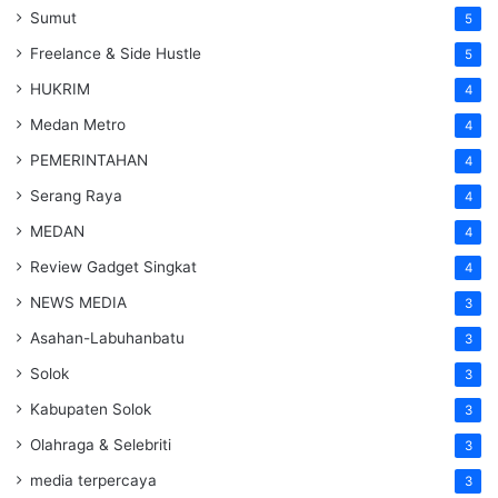
Sumut
5
Freelance & Side Hustle
5
HUKRIM
4
Medan Metro
4
PEMERINTAHAN
4
Serang Raya
4
MEDAN
4
Review Gadget Singkat
4
NEWS MEDIA
3
Asahan-Labuhanbatu
3
Solok
3
Kabupaten Solok
3
Olahraga & Selebriti
3
media terpercaya
3