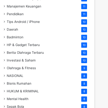
Manajemen Keuangan
11
Pendidikan
11
Tips Android / iPhone
10
Daerah
10
Badminton
10
HP & Gadget Terbaru
10
Berita Olahraga Terbaru
10
Investasi & Saham
10
Olahraga & Fitness
9
NASIONAL
8
Bisnis Rumahan
8
HUKUM & KRIMINAL
8
Mental Health
8
Sepak Bola
8