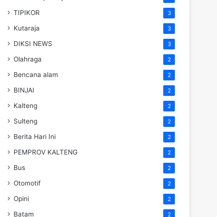
TIPIKOR
3
Kutaraja
3
DIKSI NEWS
3
Olahraga
2
Bencana alam
2
BINJAI
2
Kalteng
2
Sulteng
2
Berita Hari Ini
2
PEMPROV KALTENG
2
Bus
2
Otomotif
2
Opini
2
Batam
2