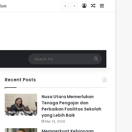
Log In
Random Article
Sidebar
Search
for
Recent Posts
Nusa Utara Memerlukan
Tenaga Pengajar dan
Perbaikan Fasilitas Sekolah
yang Lebih Baik
Mei 14, 2026
Memperkuat Kebiasaan