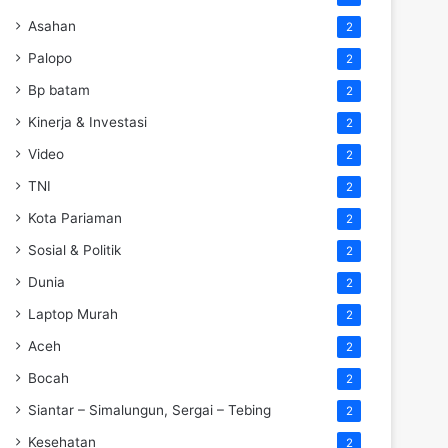
Asahan
2
Palopo
2
Bp batam
2
Kinerja & Investasi
2
Video
2
TNI
2
Kota Pariaman
2
Sosial & Politik
2
Dunia
2
Laptop Murah
2
Aceh
2
Bocah
2
Siantar – Simalungun, Sergai – Tebing
2
Kesehatan
2