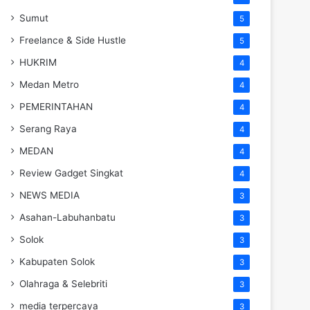
Sumut
5
Freelance & Side Hustle
5
HUKRIM
4
Medan Metro
4
PEMERINTAHAN
4
Serang Raya
4
MEDAN
4
Review Gadget Singkat
4
NEWS MEDIA
3
Asahan-Labuhanbatu
3
Solok
3
Kabupaten Solok
3
Olahraga & Selebriti
3
media terpercaya
3