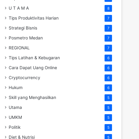
U T A M A
8
Tips Produktivitas Harian
7
Strategi Bisnis
7
Posmetro Medan
7
REGIONAL
7
Tips Latihan & Kebugaran
6
Cara Dapat Uang Online
6
Cryptocurrency
6
Hukum
6
Skill yang Menghasilkan
5
Utama
5
UMKM
5
Politik
5
Diet & Nutrisi
5