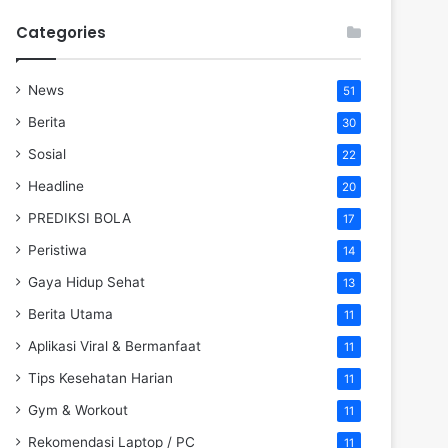
Categories
News
51
Berita
30
Sosial
22
Headline
20
PREDIKSI BOLA
17
Peristiwa
14
Gaya Hidup Sehat
13
Berita Utama
11
Aplikasi Viral & Bermanfaat
11
Tips Kesehatan Harian
11
Gym & Workout
11
Rekomendasi Laptop / PC
11