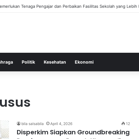
ebiasaan Positif untuk Mempercepat Proses Pemulihan Mental Anda
ahraga
Politik
Kesehatan
Ekonomi
husus
bila salsabila
April 4, 2026
12
Disperkim Siapkan Groundbreaking