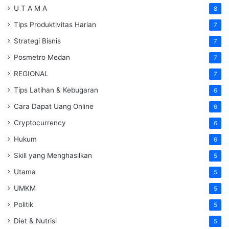
U T A M A
8
Tips Produktivitas Harian
7
Strategi Bisnis
7
Posmetro Medan
7
REGIONAL
7
Tips Latihan & Kebugaran
6
Cara Dapat Uang Online
6
Cryptocurrency
6
Hukum
6
Skill yang Menghasilkan
5
Utama
5
UMKM
5
Politik
5
Diet & Nutrisi
5