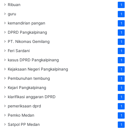
Ribuan
1
guru
1
kemandirian pangan
1
DPRD Pangkalpinang
1
PT. Nikomas Gemilang
1
Feri Sardani
1
kasus DPRD Pangkalpinang
1
Kejaksaan Negeri Pangkalpinang
1
Pembunuhan tembung
1
Kejari Pangkalpinang
1
klarifikasi anggaran DPRD
1
pemeriksaan dprd
1
Pemko Medan
1
Satpol PP Medan
1