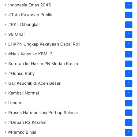
Indonesia Emas 2045
1
#Tata Kawasan Publik
1
#PKL Dibongkar
1
98 Miliar
1
LHKPN Ungkap Kekayaan Capai Rp1
1
#Naik Kelas ke KBMI 2
1
Sorotan ke Hakim PN Medan Kasim
1
#Gunsu Boby
1
Gaji Keuchik di Aceh Besar
1
Kembali Normal
1
Umum
1
Proses Harmonisasi Perbup Selesai
1
#Depan RS Kesrem
1
#Pemko Binjai
1