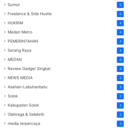
Sumut
5
Freelance & Side Hustle
5
HUKRIM
4
Medan Metro
4
PEMERINTAHAN
4
Serang Raya
4
MEDAN
4
Review Gadget Singkat
4
NEWS MEDIA
3
Asahan-Labuhanbatu
3
Solok
3
Kabupaten Solok
3
Olahraga & Selebriti
3
media terpercaya
3