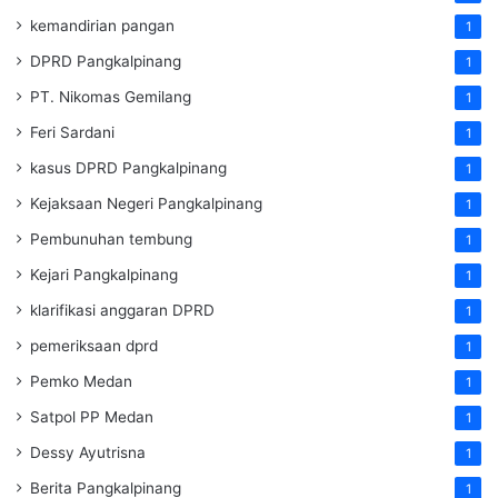
kemandirian pangan
1
DPRD Pangkalpinang
1
PT. Nikomas Gemilang
1
Feri Sardani
1
kasus DPRD Pangkalpinang
1
Kejaksaan Negeri Pangkalpinang
1
Pembunuhan tembung
1
Kejari Pangkalpinang
1
klarifikasi anggaran DPRD
1
pemeriksaan dprd
1
Pemko Medan
1
Satpol PP Medan
1
Dessy Ayutrisna
1
Berita Pangkalpinang
1