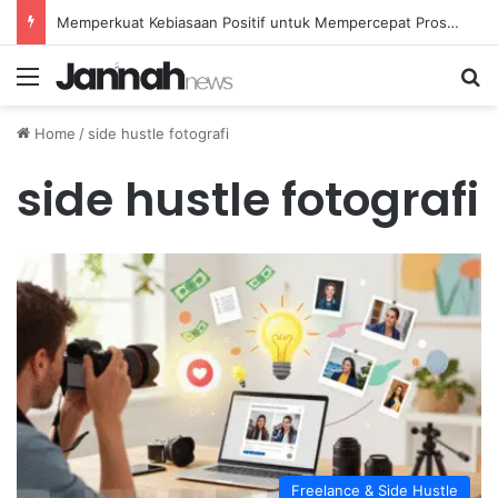
Memperkuat Kebiasaan Positif untuk Mempercepat Proses Pemulihan Mental Anda
Menu
Se
Home
/
side hustle fotografi
side hustle fotografi
Freelance & Side Hustle