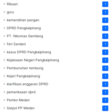
Ribuan
1
guru
1
kemandirian pangan
1
DPRD Pangkalpinang
1
PT. Nikomas Gemilang
1
Feri Sardani
1
kasus DPRD Pangkalpinang
1
Kejaksaan Negeri Pangkalpinang
1
Pembunuhan tembung
1
Kejari Pangkalpinang
1
klarifikasi anggaran DPRD
1
pemeriksaan dprd
1
Pemko Medan
1
Satpol PP Medan
1