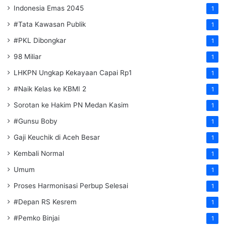
Indonesia Emas 2045
1
#Tata Kawasan Publik
1
#PKL Dibongkar
1
98 Miliar
1
LHKPN Ungkap Kekayaan Capai Rp1
1
#Naik Kelas ke KBMI 2
1
Sorotan ke Hakim PN Medan Kasim
1
#Gunsu Boby
1
Gaji Keuchik di Aceh Besar
1
Kembali Normal
1
Umum
1
Proses Harmonisasi Perbup Selesai
1
#Depan RS Kesrem
1
#Pemko Binjai
1