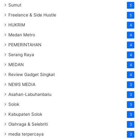
Sumut
5
Freelance & Side Hustle
5
HUKRIM
4
Medan Metro
4
PEMERINTAHAN
4
Serang Raya
4
MEDAN
4
Review Gadget Singkat
4
NEWS MEDIA
3
Asahan-Labuhanbatu
3
Solok
3
Kabupaten Solok
3
Olahraga & Selebriti
3
media terpercaya
3