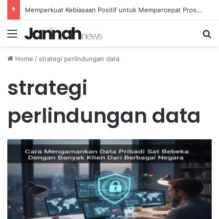
Memperkuat Kebiasaan Positif untuk Mempercepat Proses Pemulihan Mental Anda
Menu
Se
Home
/
strategi perlindungan data
strategi
perlindungan data