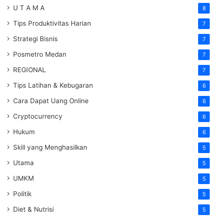
U T A M A
8
Tips Produktivitas Harian
7
Strategi Bisnis
7
Posmetro Medan
7
REGIONAL
7
Tips Latihan & Kebugaran
6
Cara Dapat Uang Online
6
Cryptocurrency
6
Hukum
6
Skill yang Menghasilkan
5
Utama
5
UMKM
5
Politik
5
Diet & Nutrisi
5