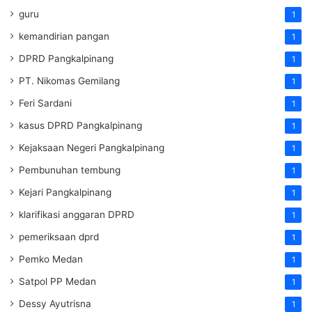
guru
1
kemandirian pangan
1
DPRD Pangkalpinang
1
PT. Nikomas Gemilang
1
Feri Sardani
1
kasus DPRD Pangkalpinang
1
Kejaksaan Negeri Pangkalpinang
1
Pembunuhan tembung
1
Kejari Pangkalpinang
1
klarifikasi anggaran DPRD
1
pemeriksaan dprd
1
Pemko Medan
1
Satpol PP Medan
1
Dessy Ayutrisna
1