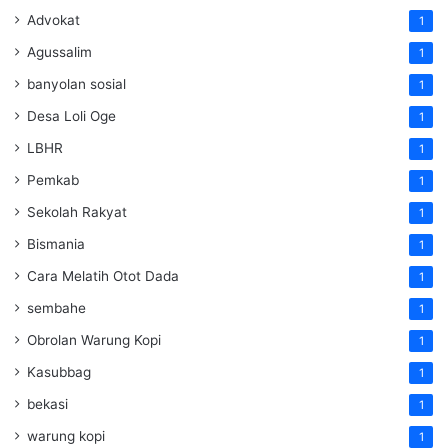
Advokat
1
Agussalim
1
banyolan sosial
1
Desa Loli Oge
1
LBHR
1
Pemkab
1
Sekolah Rakyat
1
Bismania
1
Cara Melatih Otot Dada
1
sembahe
1
Obrolan Warung Kopi
1
Kasubbag
1
bekasi
1
warung kopi
1