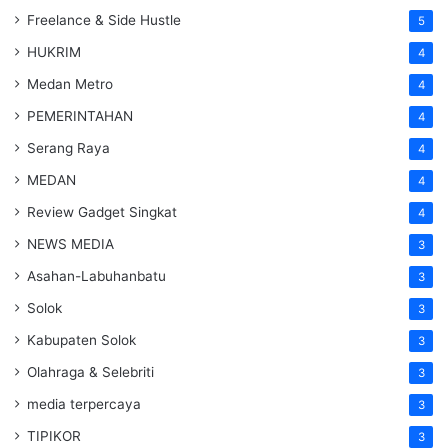
Freelance & Side Hustle
5
HUKRIM
4
Medan Metro
4
PEMERINTAHAN
4
Serang Raya
4
MEDAN
4
Review Gadget Singkat
4
NEWS MEDIA
3
Asahan-Labuhanbatu
3
Solok
3
Kabupaten Solok
3
Olahraga & Selebriti
3
media terpercaya
3
TIPIKOR
3