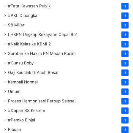
#Tata Kawasan Publik
1
#PKL Dibongkar
1
98 Miliar
1
LHKPN Ungkap Kekayaan Capai Rp1
1
#Naik Kelas ke KBMI 2
1
Sorotan ke Hakim PN Medan Kasim
1
#Gunsu Boby
1
Gaji Keuchik di Aceh Besar
1
Kembali Normal
1
Umum
1
Proses Harmonisasi Perbup Selesai
1
#Depan RS Kesrem
1
#Pemko Binjai
1
Ribuan
1