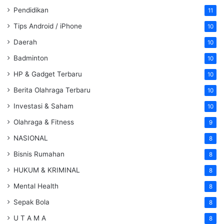
Pendidikan
11
Tips Android / iPhone
10
Daerah
10
Badminton
10
HP & Gadget Terbaru
10
Berita Olahraga Terbaru
10
Investasi & Saham
10
Olahraga & Fitness
9
NASIONAL
8
Bisnis Rumahan
8
HUKUM & KRIMINAL
8
Mental Health
8
Sepak Bola
8
U T A M A
8