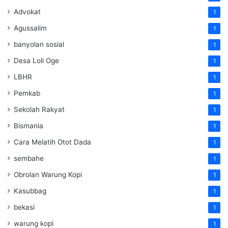
Advokat
1
Agussalim
1
banyolan sosial
1
Desa Loli Oge
1
LBHR
1
Pemkab
1
Sekolah Rakyat
1
Bismania
1
Cara Melatih Otot Dada
1
sembahe
1
Obrolan Warung Kopi
1
Kasubbag
1
bekasi
1
warung kopi
1