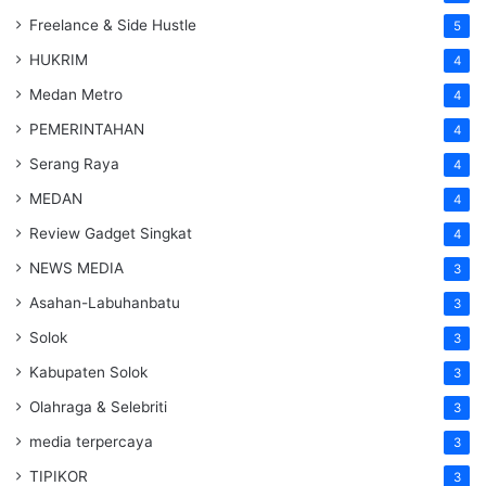
Freelance & Side Hustle
5
HUKRIM
4
Medan Metro
4
PEMERINTAHAN
4
Serang Raya
4
MEDAN
4
Review Gadget Singkat
4
NEWS MEDIA
3
Asahan-Labuhanbatu
3
Solok
3
Kabupaten Solok
3
Olahraga & Selebriti
3
media terpercaya
3
TIPIKOR
3