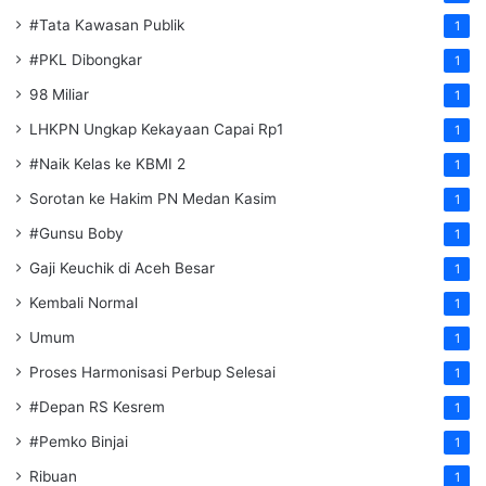
#Tata Kawasan Publik
1
#PKL Dibongkar
1
98 Miliar
1
LHKPN Ungkap Kekayaan Capai Rp1
1
#Naik Kelas ke KBMI 2
1
Sorotan ke Hakim PN Medan Kasim
1
#Gunsu Boby
1
Gaji Keuchik di Aceh Besar
1
Kembali Normal
1
Umum
1
Proses Harmonisasi Perbup Selesai
1
#Depan RS Kesrem
1
#Pemko Binjai
1
Ribuan
1