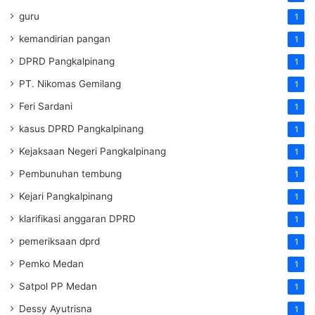
guru
1
kemandirian pangan
1
DPRD Pangkalpinang
1
PT. Nikomas Gemilang
1
Feri Sardani
1
kasus DPRD Pangkalpinang
1
Kejaksaan Negeri Pangkalpinang
1
Pembunuhan tembung
1
Kejari Pangkalpinang
1
klarifikasi anggaran DPRD
1
pemeriksaan dprd
1
Pemko Medan
1
Satpol PP Medan
1
Dessy Ayutrisna
1