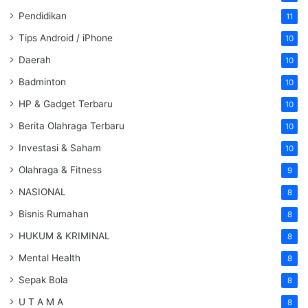
Pendidikan
11
Tips Android / iPhone
10
Daerah
10
Badminton
10
HP & Gadget Terbaru
10
Berita Olahraga Terbaru
10
Investasi & Saham
10
Olahraga & Fitness
9
NASIONAL
8
Bisnis Rumahan
8
HUKUM & KRIMINAL
8
Mental Health
8
Sepak Bola
8
U T A M A
8