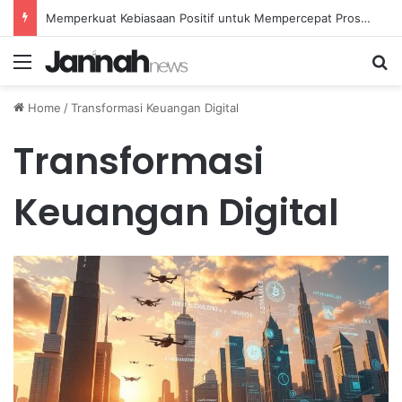
Memperkuat Kebiasaan Positif untuk Mempercepat Proses Pemulihan Mental Anda
Menu
Se
Home
/
Transformasi Keuangan Digital
Transformasi
Keuangan Digital