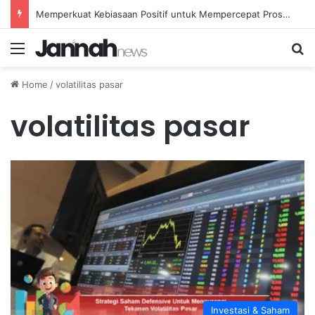
Memperkuat Kebiasaan Positif untuk Mempercepat Proses Pemulihan Mental Anda
Menu
Se
Home
/
volatilitas pasar
volatilitas pasar
Investasi & Saham