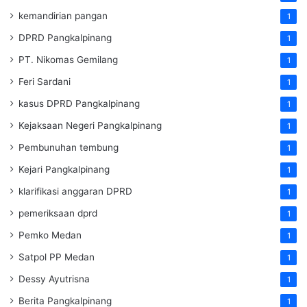
kemandirian pangan
1
DPRD Pangkalpinang
1
PT. Nikomas Gemilang
1
Feri Sardani
1
kasus DPRD Pangkalpinang
1
Kejaksaan Negeri Pangkalpinang
1
Pembunuhan tembung
1
Kejari Pangkalpinang
1
klarifikasi anggaran DPRD
1
pemeriksaan dprd
1
Pemko Medan
1
Satpol PP Medan
1
Dessy Ayutrisna
1
Berita Pangkalpinang
1