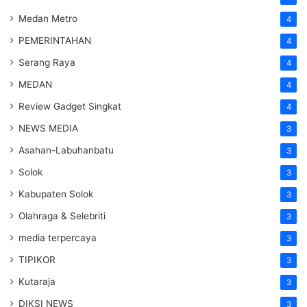
Medan Metro
4
PEMERINTAHAN
4
Serang Raya
4
MEDAN
4
Review Gadget Singkat
4
NEWS MEDIA
3
Asahan-Labuhanbatu
3
Solok
3
Kabupaten Solok
3
Olahraga & Selebriti
3
media terpercaya
3
TIPIKOR
3
Kutaraja
3
DIKSI NEWS
3