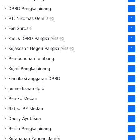
DPRD Pangkalpinang
1
PT. Nikomas Gemilang
1
Feri Sardani
1
kasus DPRD Pangkalpinang
1
Kejaksaan Negeri Pangkalpinang
1
Pembunuhan tembung
1
Kejari Pangkalpinang
1
klarifikasi anggaran DPRD
1
pemeriksaan dprd
1
Pemko Medan
1
Satpol PP Medan
1
Dessy Ayutrisna
1
Berita Pangkalpinang
1
Ketahanan Pangan Jambi
1