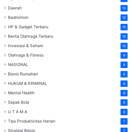
Daerah
10
Badminton
10
HP & Gadget Terbaru
10
Berita Olahraga Terbaru
10
Investasi & Saham
10
Olahraga & Fitness
9
NASIONAL
8
Bisnis Rumahan
8
HUKUM & KRIMINAL
8
Mental Health
8
Sepak Bola
8
U T A M A
8
Tips Produktivitas Harian
7
Strategi Bisnis
7