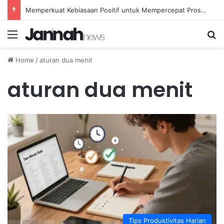
Memperkuat Kebiasaan Positif untuk Mempercepat Proses Pemulihan Mental Anda
Menu
Se
Home
/
aturan dua menit
aturan dua menit
Tips Produktivitas Harian