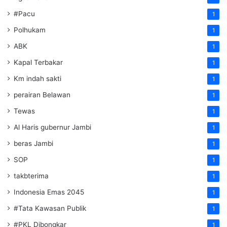
#Pacu
1
Polhukam
1
ABK
1
Kapal Terbakar
1
Km indah sakti
1
perairan Belawan
1
Tewas
1
Al Haris gubernur Jambi
1
beras Jambi
1
SOP
1
takbterima
1
Indonesia Emas 2045
1
#Tata Kawasan Publik
1
#PKL Dibongkar
1