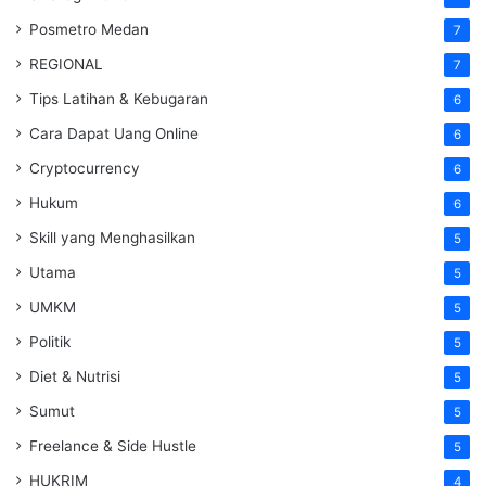
Posmetro Medan
7
REGIONAL
7
Tips Latihan & Kebugaran
6
Cara Dapat Uang Online
6
Cryptocurrency
6
Hukum
6
Skill yang Menghasilkan
5
Utama
5
UMKM
5
Politik
5
Diet & Nutrisi
5
Sumut
5
Freelance & Side Hustle
5
HUKRIM
4