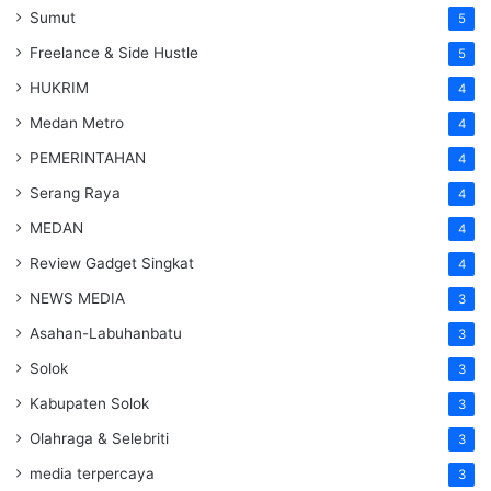
Sumut
5
Freelance & Side Hustle
5
HUKRIM
4
Medan Metro
4
PEMERINTAHAN
4
Serang Raya
4
MEDAN
4
Review Gadget Singkat
4
NEWS MEDIA
3
Asahan-Labuhanbatu
3
Solok
3
Kabupaten Solok
3
Olahraga & Selebriti
3
media terpercaya
3