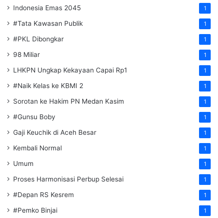
Indonesia Emas 2045
1
#Tata Kawasan Publik
1
#PKL Dibongkar
1
98 Miliar
1
LHKPN Ungkap Kekayaan Capai Rp1
1
#Naik Kelas ke KBMI 2
1
Sorotan ke Hakim PN Medan Kasim
1
#Gunsu Boby
1
Gaji Keuchik di Aceh Besar
1
Kembali Normal
1
Umum
1
Proses Harmonisasi Perbup Selesai
1
#Depan RS Kesrem
1
#Pemko Binjai
1