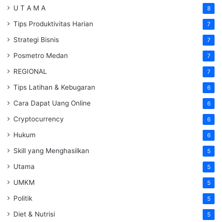
U T A M A
8
Tips Produktivitas Harian
7
Strategi Bisnis
7
Posmetro Medan
7
REGIONAL
7
Tips Latihan & Kebugaran
6
Cara Dapat Uang Online
6
Cryptocurrency
6
Hukum
6
Skill yang Menghasilkan
5
Utama
5
UMKM
5
Politik
5
Diet & Nutrisi
5