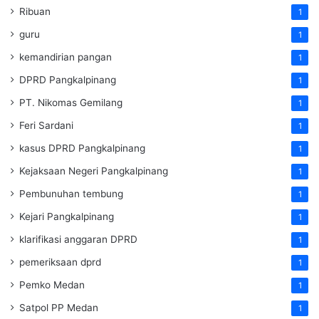
Ribuan
1
guru
1
kemandirian pangan
1
DPRD Pangkalpinang
1
PT. Nikomas Gemilang
1
Feri Sardani
1
kasus DPRD Pangkalpinang
1
Kejaksaan Negeri Pangkalpinang
1
Pembunuhan tembung
1
Kejari Pangkalpinang
1
klarifikasi anggaran DPRD
1
pemeriksaan dprd
1
Pemko Medan
1
Satpol PP Medan
1