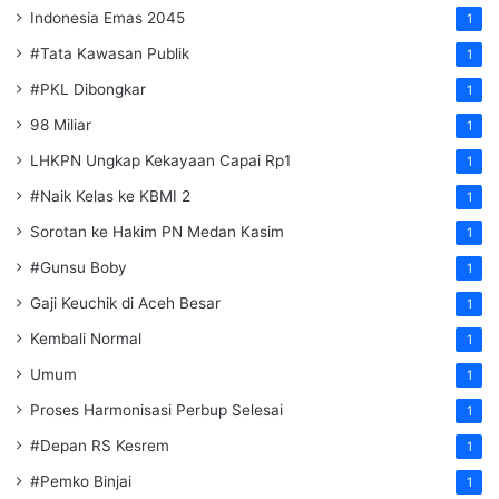
Indonesia Emas 2045
1
#Tata Kawasan Publik
1
#PKL Dibongkar
1
98 Miliar
1
LHKPN Ungkap Kekayaan Capai Rp1
1
#Naik Kelas ke KBMI 2
1
Sorotan ke Hakim PN Medan Kasim
1
#Gunsu Boby
1
Gaji Keuchik di Aceh Besar
1
Kembali Normal
1
Umum
1
Proses Harmonisasi Perbup Selesai
1
#Depan RS Kesrem
1
#Pemko Binjai
1