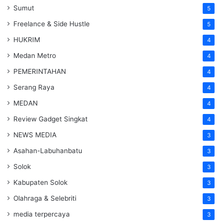
Sumut
5
Freelance & Side Hustle
5
HUKRIM
4
Medan Metro
4
PEMERINTAHAN
4
Serang Raya
4
MEDAN
4
Review Gadget Singkat
4
NEWS MEDIA
3
Asahan-Labuhanbatu
3
Solok
3
Kabupaten Solok
3
Olahraga & Selebriti
3
media terpercaya
3