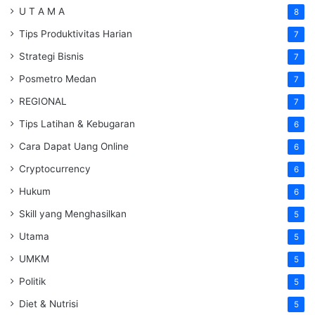
U T A M A
8
Tips Produktivitas Harian
7
Strategi Bisnis
7
Posmetro Medan
7
REGIONAL
7
Tips Latihan & Kebugaran
6
Cara Dapat Uang Online
6
Cryptocurrency
6
Hukum
6
Skill yang Menghasilkan
5
Utama
5
UMKM
5
Politik
5
Diet & Nutrisi
5