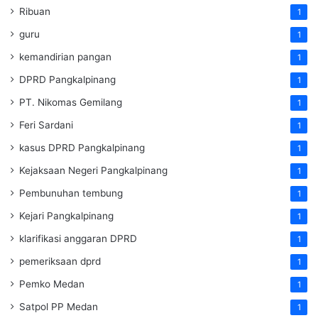
Ribuan
1
guru
1
kemandirian pangan
1
DPRD Pangkalpinang
1
PT. Nikomas Gemilang
1
Feri Sardani
1
kasus DPRD Pangkalpinang
1
Kejaksaan Negeri Pangkalpinang
1
Pembunuhan tembung
1
Kejari Pangkalpinang
1
klarifikasi anggaran DPRD
1
pemeriksaan dprd
1
Pemko Medan
1
Satpol PP Medan
1