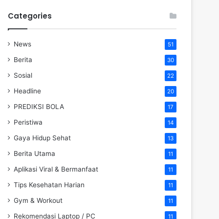
Categories
News
51
Berita
30
Sosial
22
Headline
20
PREDIKSI BOLA
17
Peristiwa
14
Gaya Hidup Sehat
13
Berita Utama
11
Aplikasi Viral & Bermanfaat
11
Tips Kesehatan Harian
11
Gym & Workout
11
Rekomendasi Laptop / PC
11