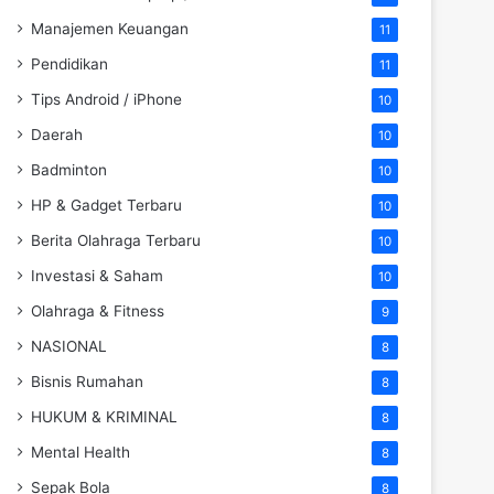
Manajemen Keuangan
11
Pendidikan
11
Tips Android / iPhone
10
Daerah
10
Badminton
10
HP & Gadget Terbaru
10
Berita Olahraga Terbaru
10
Investasi & Saham
10
Olahraga & Fitness
9
NASIONAL
8
Bisnis Rumahan
8
HUKUM & KRIMINAL
8
Mental Health
8
Sepak Bola
8