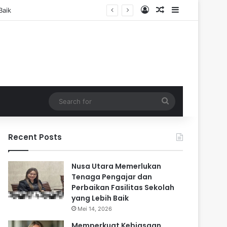
Log In
Random Article
Sidebar
Search
for
Recent Posts
Nusa Utara Memerlukan
Tenaga Pengajar dan
Perbaikan Fasilitas Sekolah
yang Lebih Baik
Mei 14, 2026
Memperkuat Kebiasaan