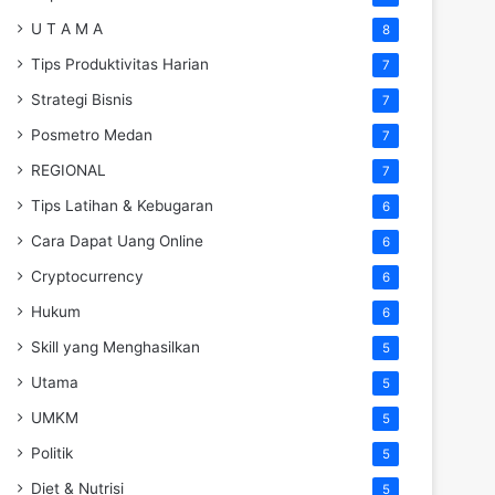
U T A M A
8
Tips Produktivitas Harian
7
Strategi Bisnis
7
Posmetro Medan
7
REGIONAL
7
Tips Latihan & Kebugaran
6
Cara Dapat Uang Online
6
Cryptocurrency
6
Hukum
6
Skill yang Menghasilkan
5
Utama
5
UMKM
5
Politik
5
Diet & Nutrisi
5