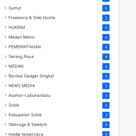
Sumut
5
Freelance & Side Hustle
5
HUKRIM
4
Medan Metro
4
PEMERINTAHAN
4
Serang Raya
4
MEDAN
4
Review Gadget Singkat
4
NEWS MEDIA
3
Asahan-Labuhanbatu
3
Solok
3
Kabupaten Solok
3
Olahraga & Selebriti
3
media terpercaya
3