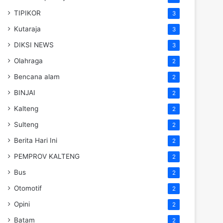
TIPIKOR
3
Kutaraja
3
DIKSI NEWS
3
Olahraga
2
Bencana alam
2
BINJAI
2
Kalteng
2
Sulteng
2
Berita Hari Ini
2
PEMPROV KALTENG
2
Bus
2
Otomotif
2
Opini
2
Batam
2