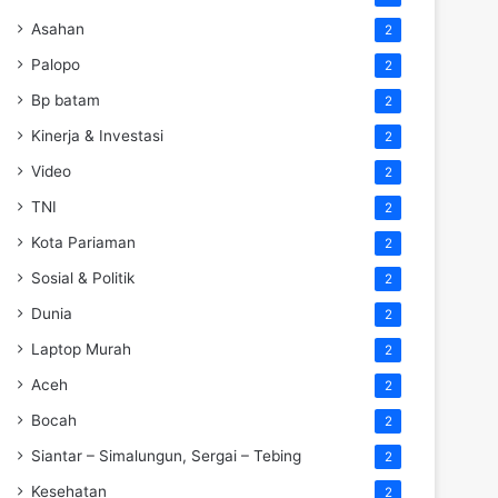
Asahan
2
Palopo
2
Bp batam
2
Kinerja & Investasi
2
Video
2
TNI
2
Kota Pariaman
2
Sosial & Politik
2
Dunia
2
Laptop Murah
2
Aceh
2
Bocah
2
Siantar – Simalungun, Sergai – Tebing
2
Kesehatan
2