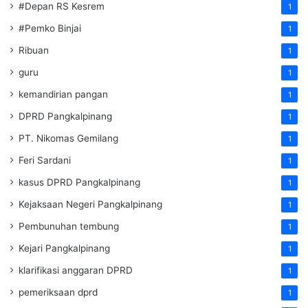
#Depan RS Kesrem
1
#Pemko Binjai
1
Ribuan
1
guru
1
kemandirian pangan
1
DPRD Pangkalpinang
1
PT. Nikomas Gemilang
1
Feri Sardani
1
kasus DPRD Pangkalpinang
1
Kejaksaan Negeri Pangkalpinang
1
Pembunuhan tembung
1
Kejari Pangkalpinang
1
klarifikasi anggaran DPRD
1
pemeriksaan dprd
1