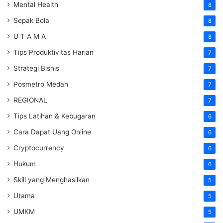
Mental Health
8
Sepak Bola
8
U T A M A
8
Tips Produktivitas Harian
7
Strategi Bisnis
7
Posmetro Medan
7
REGIONAL
7
Tips Latihan & Kebugaran
6
Cara Dapat Uang Online
6
Cryptocurrency
6
Hukum
6
Skill yang Menghasilkan
5
Utama
5
UMKM
5