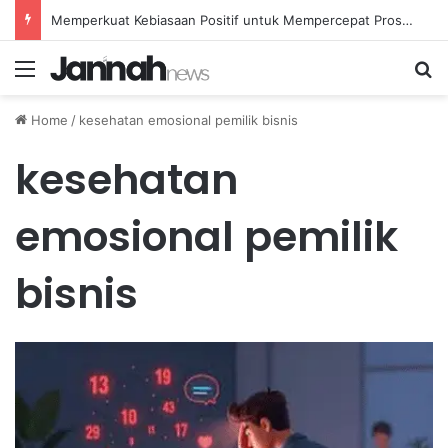
Memperkuat Kebiasaan Positif untuk Mempercepat Proses Pemulihan Mental Anda
Menu
Se
Home
/
kesehatan emosional pemilik bisnis
kesehatan
emosional pemilik
bisnis