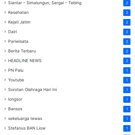
Siantar – Simalungun, Sergai – Tebing
2
Kesehatan
2
Kejati Jatim
2
Dairi
2
Pariwisata
2
Berita Terbaru
2
HEADLINE NEWS
2
PN Palu
1
Youtube
1
Sorotan Olahraga Hari Ini
1
longsor
1
Bansos
1
sekeluarga tewas
1
Stefanus BAN Liow
1