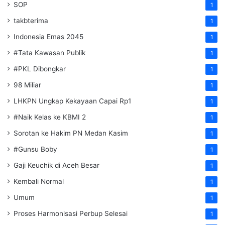
SOP
1
takbterima
1
Indonesia Emas 2045
1
#Tata Kawasan Publik
1
#PKL Dibongkar
1
98 Miliar
1
LHKPN Ungkap Kekayaan Capai Rp1
1
#Naik Kelas ke KBMI 2
1
Sorotan ke Hakim PN Medan Kasim
1
#Gunsu Boby
1
Gaji Keuchik di Aceh Besar
1
Kembali Normal
1
Umum
1
Proses Harmonisasi Perbup Selesai
1