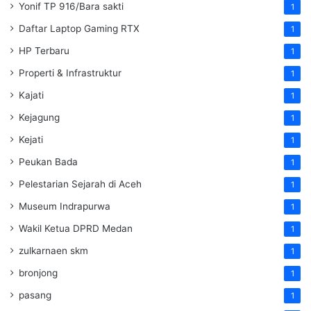
Yonif TP 916/Bara sakti
1
Daftar Laptop Gaming RTX
1
HP Terbaru
1
Properti & Infrastruktur
1
Kajati
1
Kejagung
1
Kejati
1
Peukan Bada
1
Pelestarian Sejarah di Aceh
1
Museum Indrapurwa
1
Wakil Ketua DPRD Medan
1
zulkarnaen skm
1
bronjong
1
pasang
1