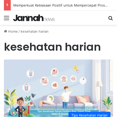
Memperkuat Kebiasaan Positif untuk Mempercepat Proses Pemulihan Mental Anda
Menu
Se
Home
/
kesehatan harian
kesehatan harian
Tips Kesehatan Harian