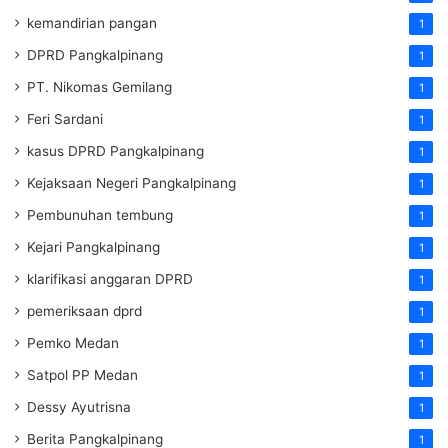
kemandirian pangan
1
DPRD Pangkalpinang
1
PT. Nikomas Gemilang
1
Feri Sardani
1
kasus DPRD Pangkalpinang
1
Kejaksaan Negeri Pangkalpinang
1
Pembunuhan tembung
1
Kejari Pangkalpinang
1
klarifikasi anggaran DPRD
1
pemeriksaan dprd
1
Pemko Medan
1
Satpol PP Medan
1
Dessy Ayutrisna
1
Berita Pangkalpinang
1