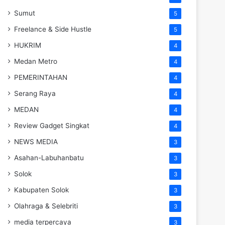
Sumut
5
Freelance & Side Hustle
5
HUKRIM
4
Medan Metro
4
PEMERINTAHAN
4
Serang Raya
4
MEDAN
4
Review Gadget Singkat
4
NEWS MEDIA
3
Asahan-Labuhanbatu
3
Solok
3
Kabupaten Solok
3
Olahraga & Selebriti
3
media terpercaya
3