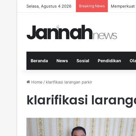
Selasa, Agustus 4 2026
Breaking News
Memperkuat K
Beranda
News
Sosial
Pendidikan
Ol
Home
/
klarifikasi larangan parkir
klarifikasi laran