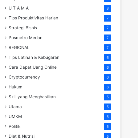
U T A M A
8
Tips Produktivitas Harian
7
Strategi Bisnis
7
Posmetro Medan
7
REGIONAL
7
Tips Latihan & Kebugaran
6
Cara Dapat Uang Online
6
Cryptocurrency
6
Hukum
6
Skill yang Menghasilkan
5
Utama
5
UMKM
5
Politik
5
Diet & Nutrisi
5