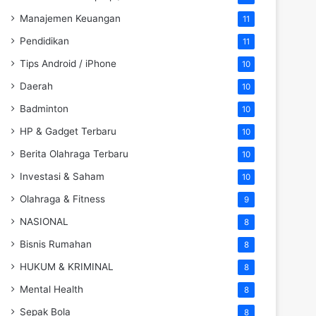
Manajemen Keuangan
11
Pendidikan
11
Tips Android / iPhone
10
Daerah
10
Badminton
10
HP & Gadget Terbaru
10
Berita Olahraga Terbaru
10
Investasi & Saham
10
Olahraga & Fitness
9
NASIONAL
8
Bisnis Rumahan
8
HUKUM & KRIMINAL
8
Mental Health
8
Sepak Bola
8