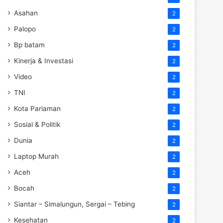
Asahan
2
Palopo
2
Bp batam
2
Kinerja & Investasi
2
Video
2
TNI
2
Kota Pariaman
2
Sosial & Politik
2
Dunia
2
Laptop Murah
2
Aceh
2
Bocah
2
Siantar – Simalungun, Sergai – Tebing
2
Kesehatan
2