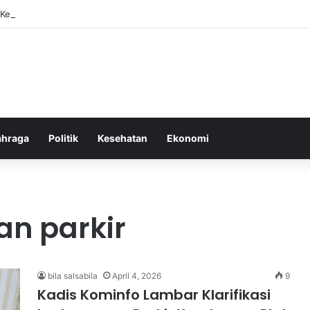
ebiasaan Positif untuk Mempercepat Proses Pemulihan Mental Anda
ahraga
Politik
Kesehatan
Ekonomi
gan parkir
bila salsabila
April 4, 2026
9
Kadis Kominfo Lambar Klarifikasi