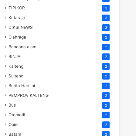
TIPIKOR
3
Kutaraja
3
DIKSI NEWS
3
Olahraga
2
Bencana alam
2
BINJAI
2
Kalteng
2
Sulteng
2
Berita Hari Ini
2
PEMPROV KALTENG
2
Bus
2
Otomotif
2
Opini
2
Batam
2