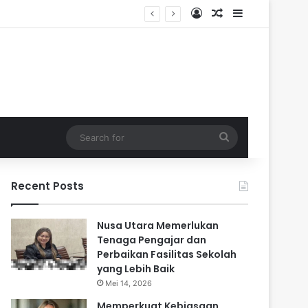
Log In
Random Article
Sidebar
Search
for
Recent Posts
Nusa Utara Memerlukan
Tenaga Pengajar dan
Perbaikan Fasilitas Sekolah
yang Lebih Baik
Mei 14, 2026
Memperkuat Kebiasaan