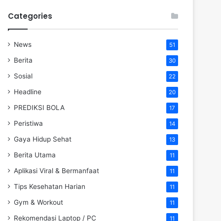
Categories
News
51
Berita
30
Sosial
22
Headline
20
PREDIKSI BOLA
17
Peristiwa
14
Gaya Hidup Sehat
13
Berita Utama
11
Aplikasi Viral & Bermanfaat
11
Tips Kesehatan Harian
11
Gym & Workout
11
Rekomendasi Laptop / PC
11