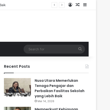
Log In
Random Article
Sidebar
Search
for
Recent Posts
Nusa Utara Memerlukan
Tenaga Pengajar dan
Perbaikan Fasilitas Sekolah
yang Lebih Baik
Mei 14, 2026
Memperkuat Kebiasaan