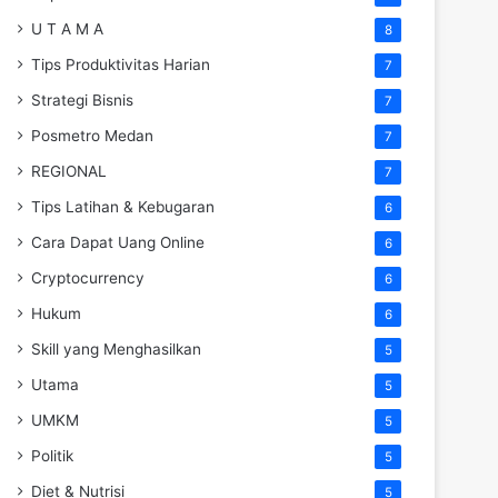
U T A M A
8
Tips Produktivitas Harian
7
Strategi Bisnis
7
Posmetro Medan
7
REGIONAL
7
Tips Latihan & Kebugaran
6
Cara Dapat Uang Online
6
Cryptocurrency
6
Hukum
6
Skill yang Menghasilkan
5
Utama
5
UMKM
5
Politik
5
Diet & Nutrisi
5