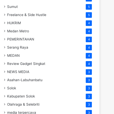
Sumut
5
Freelance & Side Hustle
5
HUKRIM
4
Medan Metro
4
PEMERINTAHAN
4
Serang Raya
4
MEDAN
4
Review Gadget Singkat
4
NEWS MEDIA
3
Asahan-Labuhanbatu
3
Solok
3
Kabupaten Solok
3
Olahraga & Selebriti
3
media terpercaya
3