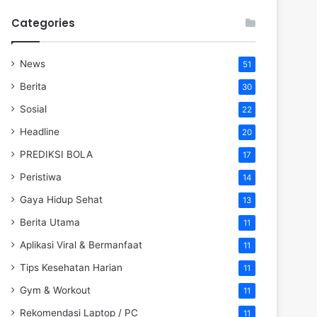
Categories
News
51
Berita
30
Sosial
22
Headline
20
PREDIKSI BOLA
17
Peristiwa
14
Gaya Hidup Sehat
13
Berita Utama
11
Aplikasi Viral & Bermanfaat
11
Tips Kesehatan Harian
11
Gym & Workout
11
Rekomendasi Laptop / PC
11