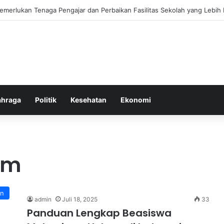
ebiasaan Positif untuk Mempercepat Proses Pemulihan Mental Anda
ahraga
Politik
Kesehatan
Ekonomi
um
an
admin
Juli 18, 2025
33
Panduan Lengkap Beasiswa