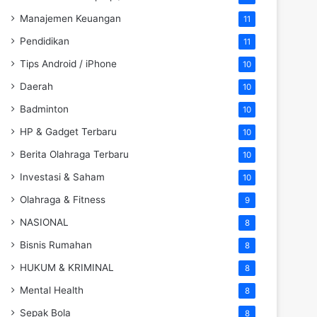
Manajemen Keuangan
11
Pendidikan
11
Tips Android / iPhone
10
Daerah
10
Badminton
10
HP & Gadget Terbaru
10
Berita Olahraga Terbaru
10
Investasi & Saham
10
Olahraga & Fitness
9
NASIONAL
8
Bisnis Rumahan
8
HUKUM & KRIMINAL
8
Mental Health
8
Sepak Bola
8