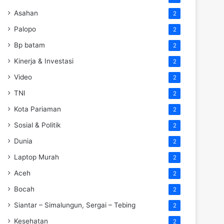
Asahan
2
Palopo
2
Bp batam
2
Kinerja & Investasi
2
Video
2
TNI
2
Kota Pariaman
2
Sosial & Politik
2
Dunia
2
Laptop Murah
2
Aceh
2
Bocah
2
Siantar – Simalungun, Sergai – Tebing
2
Kesehatan
2