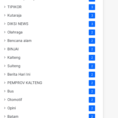
TIPIKOR
3
Kutaraja
3
DIKSI NEWS
3
Olahraga
2
Bencana alam
2
BINJAI
2
Kalteng
2
Sulteng
2
Berita Hari Ini
2
PEMPROV KALTENG
2
Bus
2
Otomotif
2
Opini
2
Batam
2