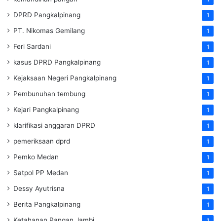
DPRD Pangkalpinang
1
PT. Nikomas Gemilang
1
Feri Sardani
1
kasus DPRD Pangkalpinang
1
Kejaksaan Negeri Pangkalpinang
1
Pembunuhan tembung
1
Kejari Pangkalpinang
1
klarifikasi anggaran DPRD
1
pemeriksaan dprd
1
Pemko Medan
1
Satpol PP Medan
1
Dessy Ayutrisna
1
Berita Pangkalpinang
1
Ketahanan Pangan Jambi
1