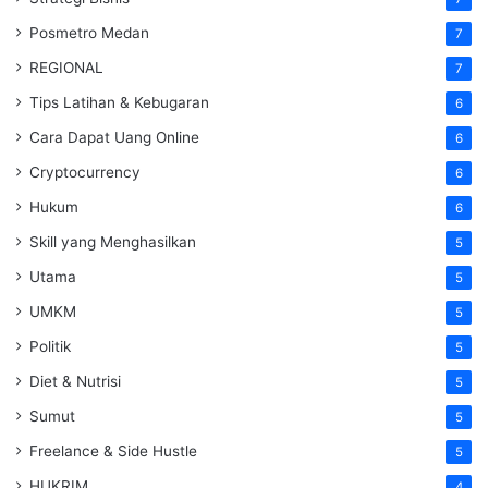
Posmetro Medan
7
REGIONAL
7
Tips Latihan & Kebugaran
6
Cara Dapat Uang Online
6
Cryptocurrency
6
Hukum
6
Skill yang Menghasilkan
5
Utama
5
UMKM
5
Politik
5
Diet & Nutrisi
5
Sumut
5
Freelance & Side Hustle
5
HUKRIM
4