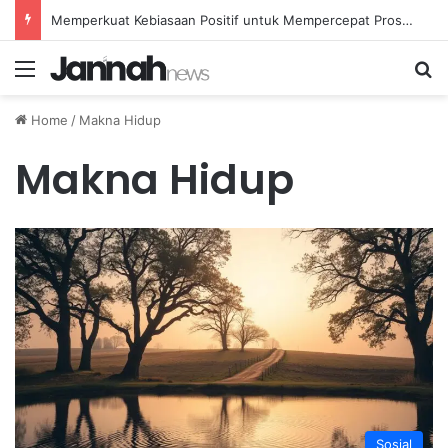
Memperkuat Kebiasaan Positif untuk Mempercepat Proses Pemulihan Mental Anda
Menu
Se
Home
/
Makna Hidup
Makna Hidup
Sosial