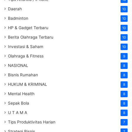
Daerah
10
Badminton
10
HP & Gadget Terbaru
10
Berita Olahraga Terbaru
10
Investasi & Saham
10
Olahraga & Fitness
9
NASIONAL
8
Bisnis Rumahan
8
HUKUM & KRIMINAL
8
Mental Health
8
Sepak Bola
8
U T A M A
8
Tips Produktivitas Harian
7
Strategi Bisnis
7