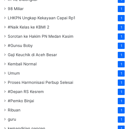
98 Miliar
1
LHKPN Ungkap Kekayaan Capai Rp1
1
#Naik Kelas ke KBMI 2
1
Sorotan ke Hakim PN Medan Kasim
1
#Gunsu Boby
1
Gaji Keuchik di Aceh Besar
1
Kembali Normal
1
Umum
1
Proses Harmonisasi Perbup Selesai
1
#Depan RS Kesrem
1
#Pemko Binjai
1
Ribuan
1
guru
1
kemandirian pangan
1