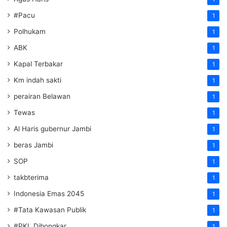
#Pacu
1
Polhukam
1
ABK
1
Kapal Terbakar
1
Km indah sakti
1
perairan Belawan
1
Tewas
1
Al Haris gubernur Jambi
1
beras Jambi
1
SOP
1
takbterima
1
Indonesia Emas 2045
1
#Tata Kawasan Publik
1
#PKL Dibongkar
1