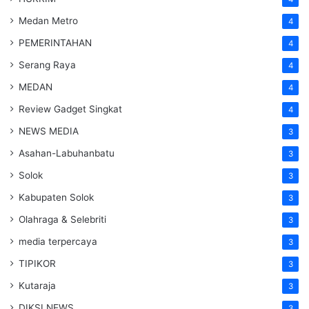
Medan Metro
4
PEMERINTAHAN
4
Serang Raya
4
MEDAN
4
Review Gadget Singkat
4
NEWS MEDIA
3
Asahan-Labuhanbatu
3
Solok
3
Kabupaten Solok
3
Olahraga & Selebriti
3
media terpercaya
3
TIPIKOR
3
Kutaraja
3
DIKSI NEWS
3