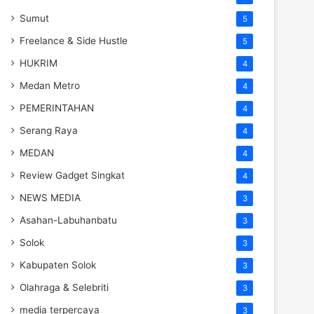
Sumut
5
Freelance & Side Hustle
5
HUKRIM
4
Medan Metro
4
PEMERINTAHAN
4
Serang Raya
4
MEDAN
4
Review Gadget Singkat
4
NEWS MEDIA
3
Asahan-Labuhanbatu
3
Solok
3
Kabupaten Solok
3
Olahraga & Selebriti
3
media terpercaya
3