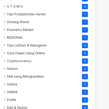
U T A M A
8
Tips Produktivitas Harian
7
Strategi Bisnis
7
Posmetro Medan
7
REGIONAL
7
Tips Latihan & Kebugaran
6
Cara Dapat Uang Online
6
Cryptocurrency
6
Hukum
6
Skill yang Menghasilkan
5
Utama
5
UMKM
5
Politik
5
Diet & Nutrisi
5