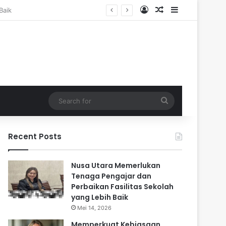
Log In
Random Article
Sidebar
Search
for
Recent Posts
Nusa Utara Memerlukan
Tenaga Pengajar dan
Perbaikan Fasilitas Sekolah
yang Lebih Baik
Mei 14, 2026
Memperkuat Kebiasaan