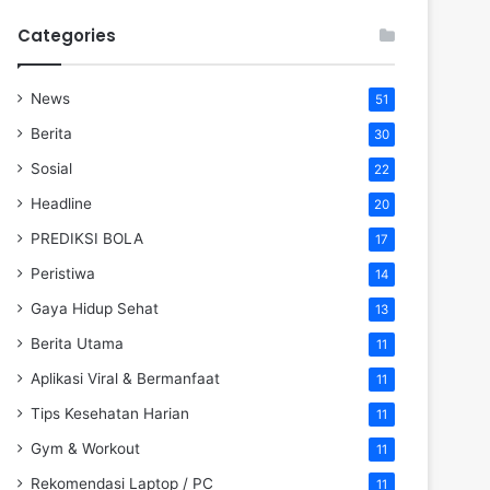
Categories
News
51
Berita
30
Sosial
22
Headline
20
PREDIKSI BOLA
17
Peristiwa
14
Gaya Hidup Sehat
13
Berita Utama
11
Aplikasi Viral & Bermanfaat
11
Tips Kesehatan Harian
11
Gym & Workout
11
Rekomendasi Laptop / PC
11