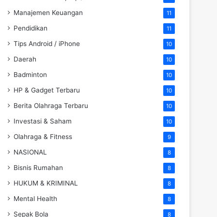
Manajemen Keuangan
11
Pendidikan
11
Tips Android / iPhone
10
Daerah
10
Badminton
10
HP & Gadget Terbaru
10
Berita Olahraga Terbaru
10
Investasi & Saham
10
Olahraga & Fitness
9
NASIONAL
8
Bisnis Rumahan
8
HUKUM & KRIMINAL
8
Mental Health
8
Sepak Bola
8