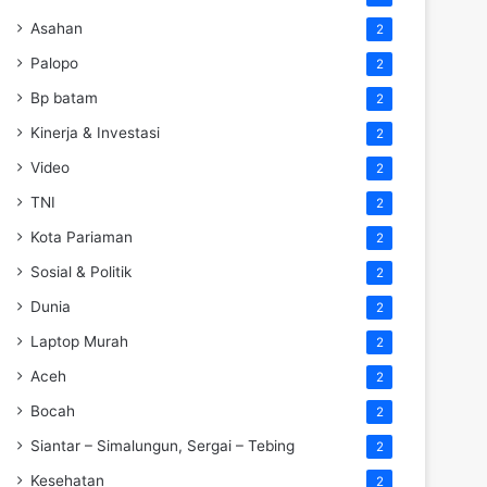
Asahan
2
Palopo
2
Bp batam
2
Kinerja & Investasi
2
Video
2
TNI
2
Kota Pariaman
2
Sosial & Politik
2
Dunia
2
Laptop Murah
2
Aceh
2
Bocah
2
Siantar – Simalungun, Sergai – Tebing
2
Kesehatan
2