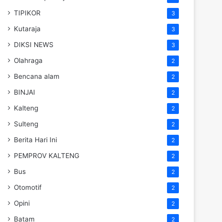
TIPIKOR
3
Kutaraja
3
DIKSI NEWS
3
Olahraga
2
Bencana alam
2
BINJAI
2
Kalteng
2
Sulteng
2
Berita Hari Ini
2
PEMPROV KALTENG
2
Bus
2
Otomotif
2
Opini
2
Batam
2