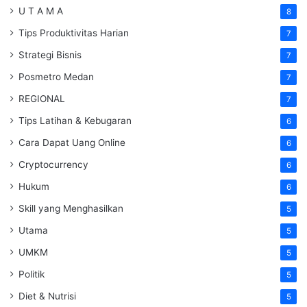
U T A M A
8
Tips Produktivitas Harian
7
Strategi Bisnis
7
Posmetro Medan
7
REGIONAL
7
Tips Latihan & Kebugaran
6
Cara Dapat Uang Online
6
Cryptocurrency
6
Hukum
6
Skill yang Menghasilkan
5
Utama
5
UMKM
5
Politik
5
Diet & Nutrisi
5