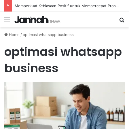
Mental Health: Strategi Efektif untuk Memelihara Kesehatan Emosi Pribadi
Menu
Se
Home
/
optimasi whatsapp business
optimasi whatsapp
business