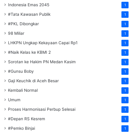
Indonesia Emas 2045
1
#Tata Kawasan Publik
1
#PKL Dibongkar
1
98 Miliar
1
LHKPN Ungkap Kekayaan Capai Rp1
1
#Naik Kelas ke KBMI 2
1
Sorotan ke Hakim PN Medan Kasim
1
#Gunsu Boby
1
Gaji Keuchik di Aceh Besar
1
Kembali Normal
1
Umum
1
Proses Harmonisasi Perbup Selesai
1
#Depan RS Kesrem
1
#Pemko Binjai
1