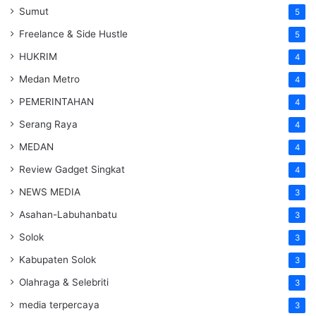
Sumut
5
Freelance & Side Hustle
5
HUKRIM
4
Medan Metro
4
PEMERINTAHAN
4
Serang Raya
4
MEDAN
4
Review Gadget Singkat
4
NEWS MEDIA
3
Asahan-Labuhanbatu
3
Solok
3
Kabupaten Solok
3
Olahraga & Selebriti
3
media terpercaya
3