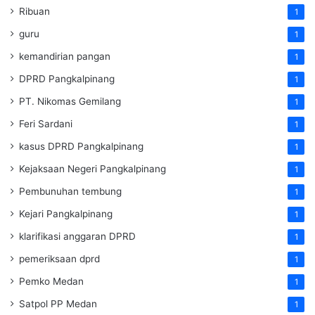
Ribuan
1
guru
1
kemandirian pangan
1
DPRD Pangkalpinang
1
PT. Nikomas Gemilang
1
Feri Sardani
1
kasus DPRD Pangkalpinang
1
Kejaksaan Negeri Pangkalpinang
1
Pembunuhan tembung
1
Kejari Pangkalpinang
1
klarifikasi anggaran DPRD
1
pemeriksaan dprd
1
Pemko Medan
1
Satpol PP Medan
1