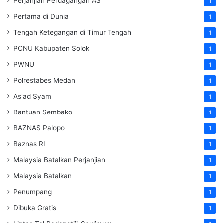
Perjanjian Perdagangan AS
1
Pertama di Dunia
1
Tengah Ketegangan di Timur Tengah
1
PCNU Kabupaten Solok
1
PWNU
1
Polrestabes Medan
1
As'ad Syam
1
Bantuan Sembako
1
BAZNAS Palopo
1
Baznas RI
1
Malaysia Batalkan Perjanjian
1
Malaysia Batalkan
1
Penumpang
1
Dibuka Gratis
1