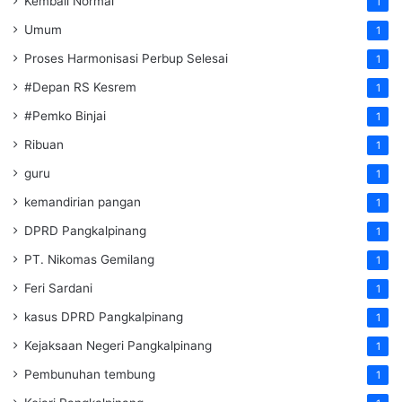
Kembali Normal
1
Umum
1
Proses Harmonisasi Perbup Selesai
1
#Depan RS Kesrem
1
#Pemko Binjai
1
Ribuan
1
guru
1
kemandirian pangan
1
DPRD Pangkalpinang
1
PT. Nikomas Gemilang
1
Feri Sardani
1
kasus DPRD Pangkalpinang
1
Kejaksaan Negeri Pangkalpinang
1
Pembunuhan tembung
1