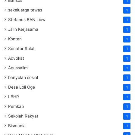
Bansos
1
sekeluarga tewas
1
Stefanus BAN Liow
1
Jalin Kerjasama
1
Konten
1
Senator Sulut
1
Advokat
1
Agussalim
1
banyolan sosial
1
Desa Loli Oge
1
LBHR
1
Pemkab
1
Sekolah Rakyat
1
Bismania
1