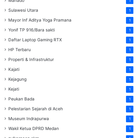
Manado
1
Sulawesi Utara
1
Mayor Inf Aditya Yoga Pramana
1
Yonif TP 916/Bara sakti
1
Daftar Laptop Gaming RTX
1
HP Terbaru
1
Properti & Infrastruktur
1
Kajati
1
Kejagung
1
Kejati
1
Peukan Bada
1
Pelestarian Sejarah di Aceh
1
Museum Indrapurwa
1
Wakil Ketua DPRD Medan
1