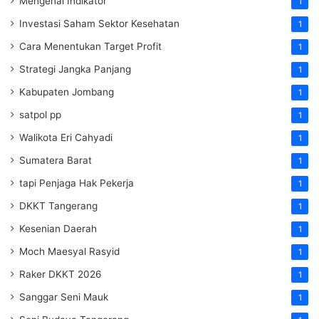
Mengenal Indikator
1
Investasi Saham Sektor Kesehatan
1
Cara Menentukan Target Profit
1
Strategi Jangka Panjang
1
Kabupaten Jombang
1
satpol pp
1
Walikota Eri Cahyadi
1
Sumatera Barat
1
tapi Penjaga Hak Pekerja
1
DKKT Tangerang
1
Kesenian Daerah
1
Moch Maesyal Rasyid
1
Raker DKKT 2026
1
Sanggar Seni Mauk
1