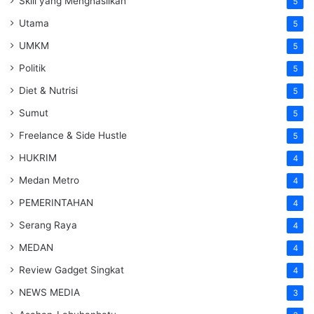
Skill yang Menghasilkan
5
Utama
5
UMKM
5
Politik
5
Diet & Nutrisi
5
Sumut
5
Freelance & Side Hustle
5
HUKRIM
4
Medan Metro
4
PEMERINTAHAN
4
Serang Raya
4
MEDAN
4
Review Gadget Singkat
4
NEWS MEDIA
3