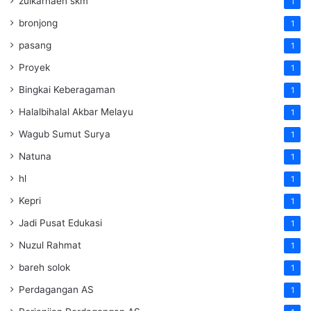
zulkarnaen skm
1
bronjong
1
pasang
1
Proyek
1
Bingkai Keberagaman
1
Halalbihalal Akbar Melayu
1
Wagub Sumut Surya
1
Natuna
1
hl
1
Kepri
1
Jadi Pusat Edukasi
1
Nuzul Rahmat
1
bareh solok
1
Perdagangan AS
1