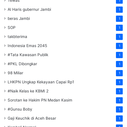
Tewas
1
Al Haris gubernur Jambi
1
beras Jambi
1
SOP
1
takbterima
1
Indonesia Emas 2045
1
#Tata Kawasan Publik
1
#PKL Dibongkar
1
98 Miliar
1
LHKPN Ungkap Kekayaan Capai Rp1
1
#Naik Kelas ke KBMI 2
1
Sorotan ke Hakim PN Medan Kasim
1
#Gunsu Boby
1
Gaji Keuchik di Aceh Besar
1