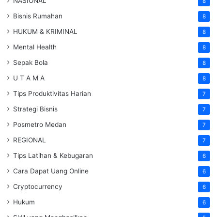
NASIONAL
8
Bisnis Rumahan
8
HUKUM & KRIMINAL
8
Mental Health
8
Sepak Bola
8
U T A M A
8
Tips Produktivitas Harian
7
Strategi Bisnis
7
Posmetro Medan
7
REGIONAL
7
Tips Latihan & Kebugaran
6
Cara Dapat Uang Online
6
Cryptocurrency
6
Hukum
6