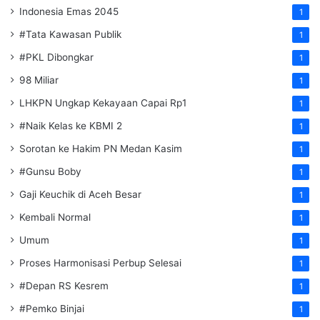
Indonesia Emas 2045
1
#Tata Kawasan Publik
1
#PKL Dibongkar
1
98 Miliar
1
LHKPN Ungkap Kekayaan Capai Rp1
1
#Naik Kelas ke KBMI 2
1
Sorotan ke Hakim PN Medan Kasim
1
#Gunsu Boby
1
Gaji Keuchik di Aceh Besar
1
Kembali Normal
1
Umum
1
Proses Harmonisasi Perbup Selesai
1
#Depan RS Kesrem
1
#Pemko Binjai
1