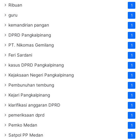
Ribuan
1
guru
1
kemandirian pangan
1
DPRD Pangkalpinang
1
PT. Nikomas Gemilang
1
Feri Sardani
1
kasus DPRD Pangkalpinang
1
Kejaksaan Negeri Pangkalpinang
1
Pembunuhan tembung
1
Kejari Pangkalpinang
1
klarifikasi anggaran DPRD
1
pemeriksaan dprd
1
Pemko Medan
1
Satpol PP Medan
1