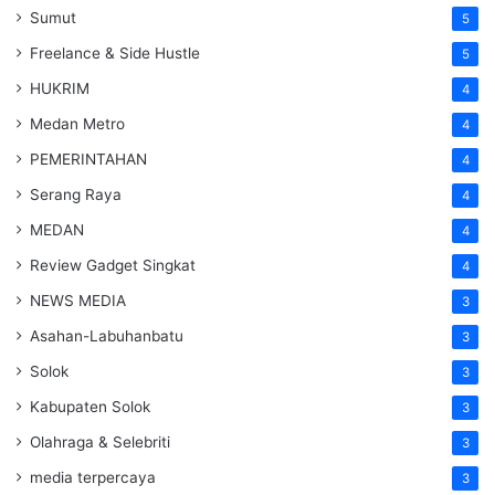
Sumut
5
Freelance & Side Hustle
5
HUKRIM
4
Medan Metro
4
PEMERINTAHAN
4
Serang Raya
4
MEDAN
4
Review Gadget Singkat
4
NEWS MEDIA
3
Asahan-Labuhanbatu
3
Solok
3
Kabupaten Solok
3
Olahraga & Selebriti
3
media terpercaya
3