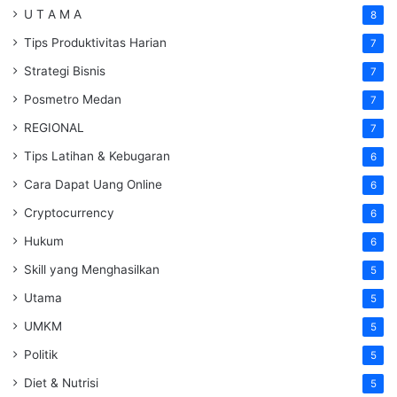
U T A M A
8
Tips Produktivitas Harian
7
Strategi Bisnis
7
Posmetro Medan
7
REGIONAL
7
Tips Latihan & Kebugaran
6
Cara Dapat Uang Online
6
Cryptocurrency
6
Hukum
6
Skill yang Menghasilkan
5
Utama
5
UMKM
5
Politik
5
Diet & Nutrisi
5