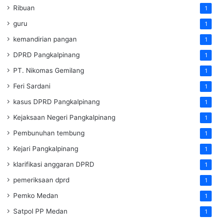
Ribuan
1
guru
1
kemandirian pangan
1
DPRD Pangkalpinang
1
PT. Nikomas Gemilang
1
Feri Sardani
1
kasus DPRD Pangkalpinang
1
Kejaksaan Negeri Pangkalpinang
1
Pembunuhan tembung
1
Kejari Pangkalpinang
1
klarifikasi anggaran DPRD
1
pemeriksaan dprd
1
Pemko Medan
1
Satpol PP Medan
1