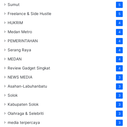
Sumut
5
Freelance & Side Hustle
5
HUKRIM
4
Medan Metro
4
PEMERINTAHAN
4
Serang Raya
4
MEDAN
4
Review Gadget Singkat
4
NEWS MEDIA
3
Asahan-Labuhanbatu
3
Solok
3
Kabupaten Solok
3
Olahraga & Selebriti
3
media terpercaya
3