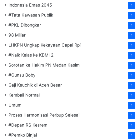
Indonesia Emas 2045
1
#Tata Kawasan Publik
1
#PKL Dibongkar
1
98 Miliar
1
LHKPN Ungkap Kekayaan Capai Rp1
1
#Naik Kelas ke KBMI 2
1
Sorotan ke Hakim PN Medan Kasim
1
#Gunsu Boby
1
Gaji Keuchik di Aceh Besar
1
Kembali Normal
1
Umum
1
Proses Harmonisasi Perbup Selesai
1
#Depan RS Kesrem
1
#Pemko Binjai
1