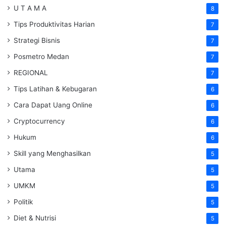
U T A M A
8
Tips Produktivitas Harian
7
Strategi Bisnis
7
Posmetro Medan
7
REGIONAL
7
Tips Latihan & Kebugaran
6
Cara Dapat Uang Online
6
Cryptocurrency
6
Hukum
6
Skill yang Menghasilkan
5
Utama
5
UMKM
5
Politik
5
Diet & Nutrisi
5