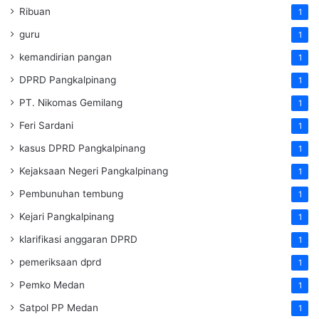
Ribuan
1
guru
1
kemandirian pangan
1
DPRD Pangkalpinang
1
PT. Nikomas Gemilang
1
Feri Sardani
1
kasus DPRD Pangkalpinang
1
Kejaksaan Negeri Pangkalpinang
1
Pembunuhan tembung
1
Kejari Pangkalpinang
1
klarifikasi anggaran DPRD
1
pemeriksaan dprd
1
Pemko Medan
1
Satpol PP Medan
1