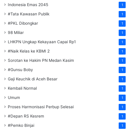
Indonesia Emas 2045
1
#Tata Kawasan Publik
1
#PKL Dibongkar
1
98 Miliar
1
LHKPN Ungkap Kekayaan Capai Rp1
1
#Naik Kelas ke KBMI 2
1
Sorotan ke Hakim PN Medan Kasim
1
#Gunsu Boby
1
Gaji Keuchik di Aceh Besar
1
Kembali Normal
1
Umum
1
Proses Harmonisasi Perbup Selesai
1
#Depan RS Kesrem
1
#Pemko Binjai
1