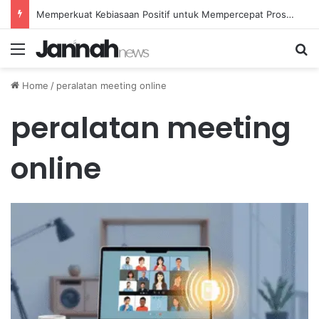
Memperkuat Kebiasaan Positif untuk Mempercepat Proses Pemulihan Mental Anda
Menu
Se
Home
/
peralatan meeting online
peralatan meeting
online