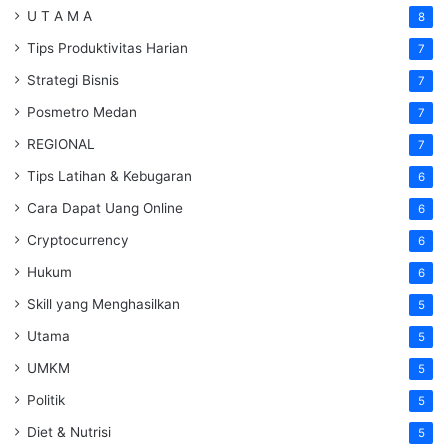
U T A M A
8
Tips Produktivitas Harian
7
Strategi Bisnis
7
Posmetro Medan
7
REGIONAL
7
Tips Latihan & Kebugaran
6
Cara Dapat Uang Online
6
Cryptocurrency
6
Hukum
6
Skill yang Menghasilkan
5
Utama
5
UMKM
5
Politik
5
Diet & Nutrisi
5