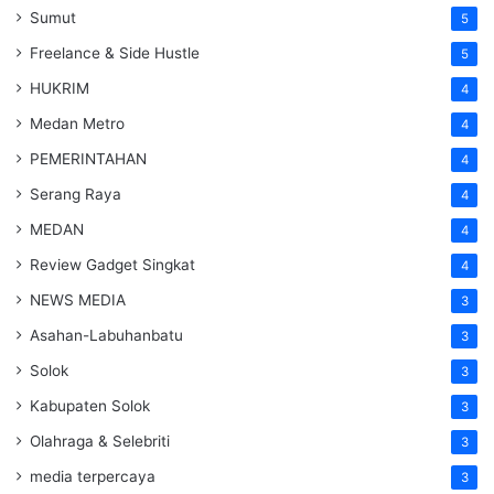
Sumut
5
Freelance & Side Hustle
5
HUKRIM
4
Medan Metro
4
PEMERINTAHAN
4
Serang Raya
4
MEDAN
4
Review Gadget Singkat
4
NEWS MEDIA
3
Asahan-Labuhanbatu
3
Solok
3
Kabupaten Solok
3
Olahraga & Selebriti
3
media terpercaya
3