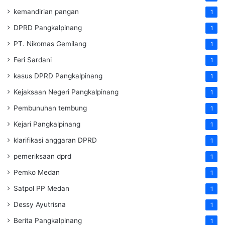
kemandirian pangan
1
DPRD Pangkalpinang
1
PT. Nikomas Gemilang
1
Feri Sardani
1
kasus DPRD Pangkalpinang
1
Kejaksaan Negeri Pangkalpinang
1
Pembunuhan tembung
1
Kejari Pangkalpinang
1
klarifikasi anggaran DPRD
1
pemeriksaan dprd
1
Pemko Medan
1
Satpol PP Medan
1
Dessy Ayutrisna
1
Berita Pangkalpinang
1