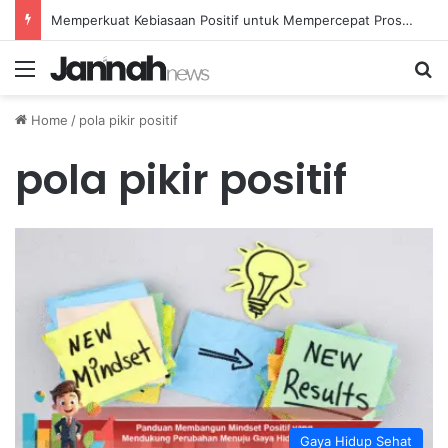
Memperkuat Kebiasaan Positif untuk Mempercepat Proses Pemulihan Mental Anda
Menu
Se
Home
/
pola pikir positif
pola pikir positif
Gaya Hidup Sehat