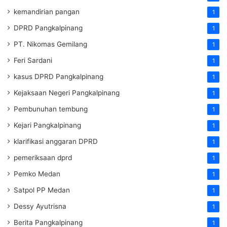
kemandirian pangan
1
DPRD Pangkalpinang
1
PT. Nikomas Gemilang
1
Feri Sardani
1
kasus DPRD Pangkalpinang
1
Kejaksaan Negeri Pangkalpinang
1
Pembunuhan tembung
1
Kejari Pangkalpinang
1
klarifikasi anggaran DPRD
1
pemeriksaan dprd
1
Pemko Medan
1
Satpol PP Medan
1
Dessy Ayutrisna
1
Berita Pangkalpinang
1