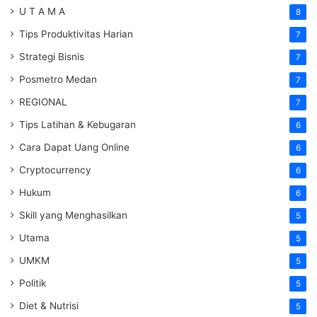
U T A M A
8
Tips Produktivitas Harian
7
Strategi Bisnis
7
Posmetro Medan
7
REGIONAL
7
Tips Latihan & Kebugaran
6
Cara Dapat Uang Online
6
Cryptocurrency
6
Hukum
6
Skill yang Menghasilkan
5
Utama
5
UMKM
5
Politik
5
Diet & Nutrisi
5