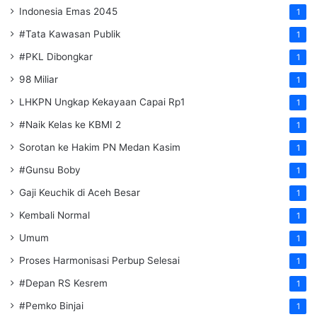
Indonesia Emas 2045
1
#Tata Kawasan Publik
1
#PKL Dibongkar
1
98 Miliar
1
LHKPN Ungkap Kekayaan Capai Rp1
1
#Naik Kelas ke KBMI 2
1
Sorotan ke Hakim PN Medan Kasim
1
#Gunsu Boby
1
Gaji Keuchik di Aceh Besar
1
Kembali Normal
1
Umum
1
Proses Harmonisasi Perbup Selesai
1
#Depan RS Kesrem
1
#Pemko Binjai
1