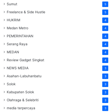
Sumut
5
Freelance & Side Hustle
5
HUKRIM
4
Medan Metro
4
PEMERINTAHAN
4
Serang Raya
4
MEDAN
4
Review Gadget Singkat
4
NEWS MEDIA
3
Asahan-Labuhanbatu
3
Solok
3
Kabupaten Solok
3
Olahraga & Selebriti
3
media terpercaya
3