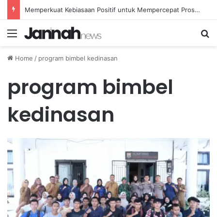
Memperkuat Kebiasaan Positif untuk Mempercepat Proses Pemulihan Mental Anda
Menu
Se
Home
/
program bimbel kedinasan
program bimbel
kedinasan