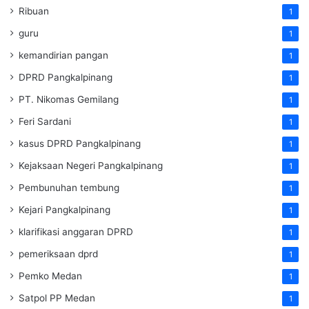
Ribuan
1
guru
1
kemandirian pangan
1
DPRD Pangkalpinang
1
PT. Nikomas Gemilang
1
Feri Sardani
1
kasus DPRD Pangkalpinang
1
Kejaksaan Negeri Pangkalpinang
1
Pembunuhan tembung
1
Kejari Pangkalpinang
1
klarifikasi anggaran DPRD
1
pemeriksaan dprd
1
Pemko Medan
1
Satpol PP Medan
1