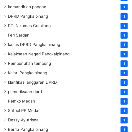
kemandirian pangan
1
DPRD Pangkalpinang
1
PT. Nikomas Gemilang
1
Feri Sardani
1
kasus DPRD Pangkalpinang
1
Kejaksaan Negeri Pangkalpinang
1
Pembunuhan tembung
1
Kejari Pangkalpinang
1
klarifikasi anggaran DPRD
1
pemeriksaan dprd
1
Pemko Medan
1
Satpol PP Medan
1
Dessy Ayutrisna
1
Berita Pangkalpinang
1