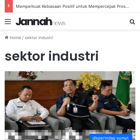
Memperkuat Kebiasaan Positif untuk Mempercepat Proses Pemulihan Mental Anda
Menu
Se
Home
/
sektor industri
sektor industri
disperindag sumut