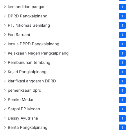
kemandirian pangan
1
DPRD Pangkalpinang
1
PT. Nikomas Gemilang
1
Feri Sardani
1
kasus DPRD Pangkalpinang
1
Kejaksaan Negeri Pangkalpinang
1
Pembunuhan tembung
1
Kejari Pangkalpinang
1
klarifikasi anggaran DPRD
1
pemeriksaan dprd
1
Pemko Medan
1
Satpol PP Medan
1
Dessy Ayutrisna
1
Berita Pangkalpinang
1