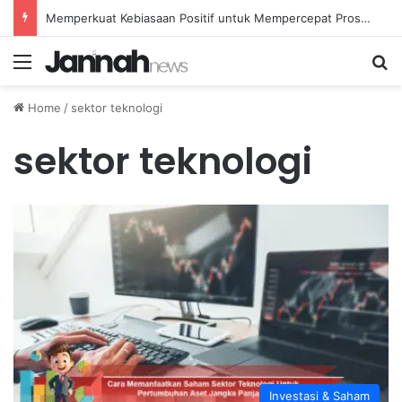
Memperkuat Kebiasaan Positif untuk Mempercepat Proses Pemulihan Mental Anda
Menu
Se
Home
/
sektor teknologi
sektor teknologi
Investasi & Saham