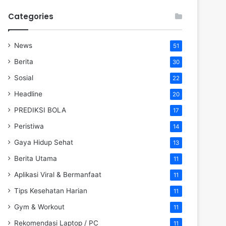
Categories
News
51
Berita
30
Sosial
22
Headline
20
PREDIKSI BOLA
17
Peristiwa
14
Gaya Hidup Sehat
13
Berita Utama
11
Aplikasi Viral & Bermanfaat
11
Tips Kesehatan Harian
11
Gym & Workout
11
Rekomendasi Laptop / PC
11