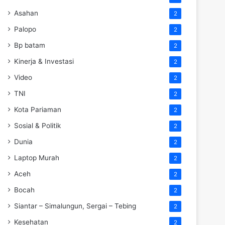
Asahan
2
Palopo
2
Bp batam
2
Kinerja & Investasi
2
Video
2
TNI
2
Kota Pariaman
2
Sosial & Politik
2
Dunia
2
Laptop Murah
2
Aceh
2
Bocah
2
Siantar – Simalungun, Sergai – Tebing
2
Kesehatan
2