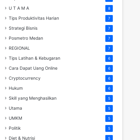
U T A M A
8
Tips Produktivitas Harian
7
Strategi Bisnis
7
Posmetro Medan
7
REGIONAL
7
Tips Latihan & Kebugaran
6
Cara Dapat Uang Online
6
Cryptocurrency
6
Hukum
6
Skill yang Menghasilkan
5
Utama
5
UMKM
5
Politik
5
Diet & Nutrisi
5