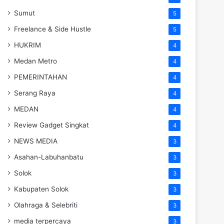
Sumut
5
Freelance & Side Hustle
5
HUKRIM
4
Medan Metro
4
PEMERINTAHAN
4
Serang Raya
4
MEDAN
4
Review Gadget Singkat
4
NEWS MEDIA
3
Asahan-Labuhanbatu
3
Solok
3
Kabupaten Solok
3
Olahraga & Selebriti
3
media terpercaya
3