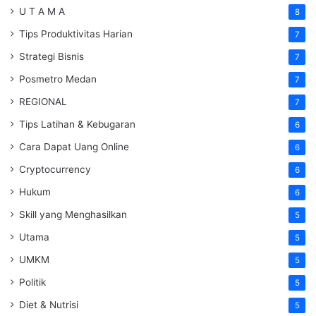
U T A M A
8
Tips Produktivitas Harian
7
Strategi Bisnis
7
Posmetro Medan
7
REGIONAL
7
Tips Latihan & Kebugaran
6
Cara Dapat Uang Online
6
Cryptocurrency
6
Hukum
6
Skill yang Menghasilkan
5
Utama
5
UMKM
5
Politik
5
Diet & Nutrisi
5