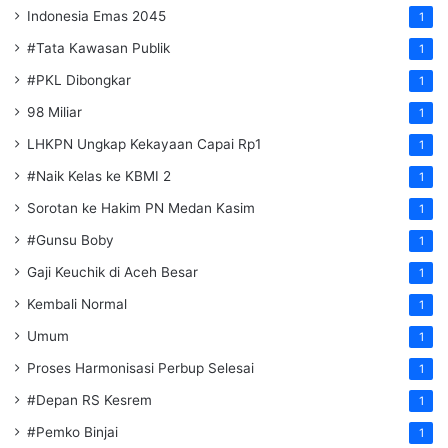
Indonesia Emas 2045
1
#Tata Kawasan Publik
1
#PKL Dibongkar
1
98 Miliar
1
LHKPN Ungkap Kekayaan Capai Rp1
1
#Naik Kelas ke KBMI 2
1
Sorotan ke Hakim PN Medan Kasim
1
#Gunsu Boby
1
Gaji Keuchik di Aceh Besar
1
Kembali Normal
1
Umum
1
Proses Harmonisasi Perbup Selesai
1
#Depan RS Kesrem
1
#Pemko Binjai
1