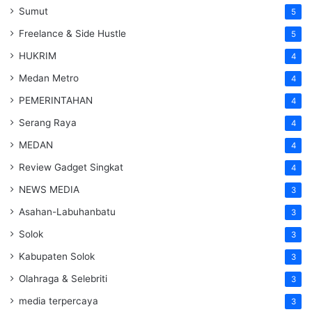
Sumut
5
Freelance & Side Hustle
5
HUKRIM
4
Medan Metro
4
PEMERINTAHAN
4
Serang Raya
4
MEDAN
4
Review Gadget Singkat
4
NEWS MEDIA
3
Asahan-Labuhanbatu
3
Solok
3
Kabupaten Solok
3
Olahraga & Selebriti
3
media terpercaya
3