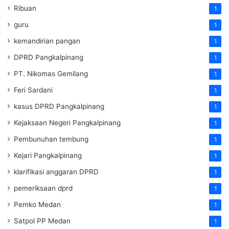
Ribuan
1
guru
1
kemandirian pangan
1
DPRD Pangkalpinang
1
PT. Nikomas Gemilang
1
Feri Sardani
1
kasus DPRD Pangkalpinang
1
Kejaksaan Negeri Pangkalpinang
1
Pembunuhan tembung
1
Kejari Pangkalpinang
1
klarifikasi anggaran DPRD
1
pemeriksaan dprd
1
Pemko Medan
1
Satpol PP Medan
1