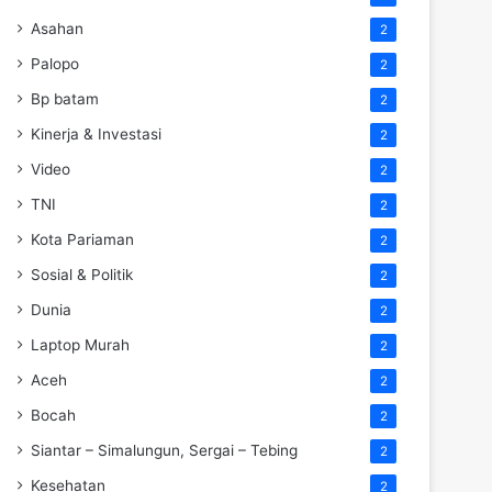
Asahan
2
Palopo
2
Bp batam
2
Kinerja & Investasi
2
Video
2
TNI
2
Kota Pariaman
2
Sosial & Politik
2
Dunia
2
Laptop Murah
2
Aceh
2
Bocah
2
Siantar – Simalungun, Sergai – Tebing
2
Kesehatan
2