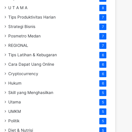
U T A M A
8
Tips Produktivitas Harian
7
Strategi Bisnis
7
Posmetro Medan
7
REGIONAL
7
Tips Latihan & Kebugaran
6
Cara Dapat Uang Online
6
Cryptocurrency
6
Hukum
6
Skill yang Menghasilkan
5
Utama
5
UMKM
5
Politik
5
Diet & Nutrisi
5