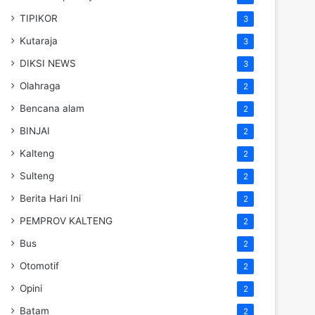
TIPIKOR
3
Kutaraja
3
DIKSI NEWS
3
Olahraga
2
Bencana alam
2
BINJAI
2
Kalteng
2
Sulteng
2
Berita Hari Ini
2
PEMPROV KALTENG
2
Bus
2
Otomotif
2
Opini
2
Batam
2