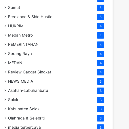
Sumut
5
Freelance & Side Hustle
5
HUKRIM
4
Medan Metro
4
PEMERINTAHAN
4
Serang Raya
4
MEDAN
4
Review Gadget Singkat
4
NEWS MEDIA
3
Asahan-Labuhanbatu
3
Solok
3
Kabupaten Solok
3
Olahraga & Selebriti
3
media terpercaya
3