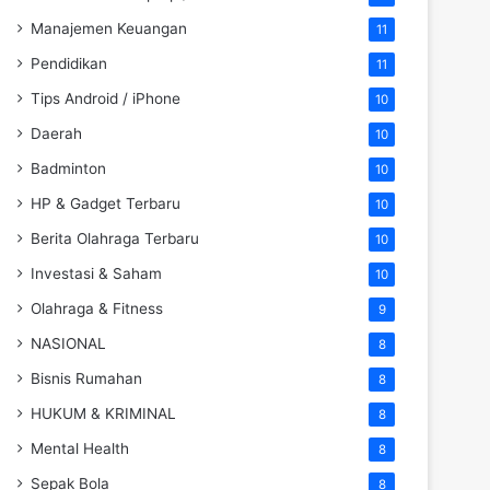
Manajemen Keuangan
11
Pendidikan
11
Tips Android / iPhone
10
Daerah
10
Badminton
10
HP & Gadget Terbaru
10
Berita Olahraga Terbaru
10
Investasi & Saham
10
Olahraga & Fitness
9
NASIONAL
8
Bisnis Rumahan
8
HUKUM & KRIMINAL
8
Mental Health
8
Sepak Bola
8