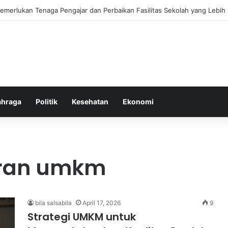
ebiasaan Positif untuk Mempercepat Proses Pemulihan Mental Anda
ahraga
Politik
Kesehatan
Ekonomi
aran umkm
bila salsabila
April 17, 2026
9
Strategi UMKM untuk