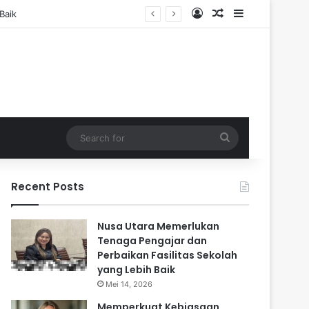
Log In
Random Article
Sidebar
Search
for
Recent Posts
Nusa Utara Memerlukan
Tenaga Pengajar dan
Perbaikan Fasilitas Sekolah
yang Lebih Baik
Mei 14, 2026
Memperkuat Kebiasaan