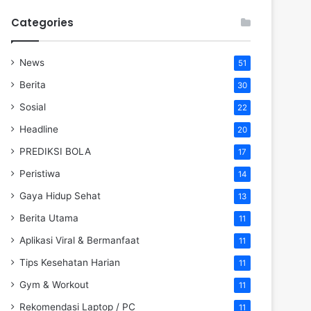
Categories
News
51
Berita
30
Sosial
22
Headline
20
PREDIKSI BOLA
17
Peristiwa
14
Gaya Hidup Sehat
13
Berita Utama
11
Aplikasi Viral & Bermanfaat
11
Tips Kesehatan Harian
11
Gym & Workout
11
Rekomendasi Laptop / PC
11