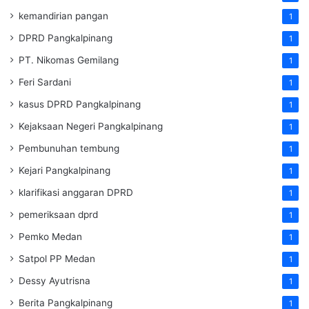
kemandirian pangan
1
DPRD Pangkalpinang
1
PT. Nikomas Gemilang
1
Feri Sardani
1
kasus DPRD Pangkalpinang
1
Kejaksaan Negeri Pangkalpinang
1
Pembunuhan tembung
1
Kejari Pangkalpinang
1
klarifikasi anggaran DPRD
1
pemeriksaan dprd
1
Pemko Medan
1
Satpol PP Medan
1
Dessy Ayutrisna
1
Berita Pangkalpinang
1