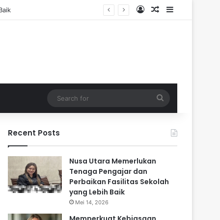
Log In
Random Article
Sidebar
Search
for
Recent Posts
Nusa Utara Memerlukan
Tenaga Pengajar dan
Perbaikan Fasilitas Sekolah
yang Lebih Baik
Mei 14, 2026
Memperkuat Kebiasaan