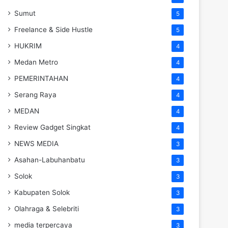
Sumut
5
Freelance & Side Hustle
5
HUKRIM
4
Medan Metro
4
PEMERINTAHAN
4
Serang Raya
4
MEDAN
4
Review Gadget Singkat
4
NEWS MEDIA
3
Asahan-Labuhanbatu
3
Solok
3
Kabupaten Solok
3
Olahraga & Selebriti
3
media terpercaya
3