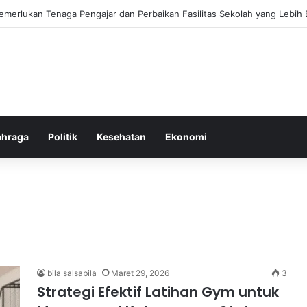
ebiasaan Positif untuk Mempercepat Proses Pemulihan Mental Anda
ahraga
Politik
Kesehatan
Ekonomi
bila salsabila
Maret 29, 2026
3
Strategi Efektif Latihan Gym untuk