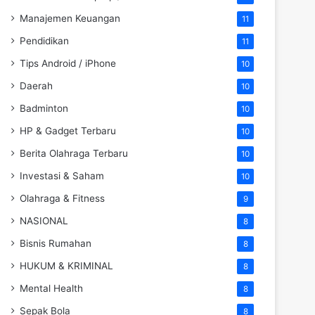
Manajemen Keuangan
11
Pendidikan
11
Tips Android / iPhone
10
Daerah
10
Badminton
10
HP & Gadget Terbaru
10
Berita Olahraga Terbaru
10
Investasi & Saham
10
Olahraga & Fitness
9
NASIONAL
8
Bisnis Rumahan
8
HUKUM & KRIMINAL
8
Mental Health
8
Sepak Bola
8