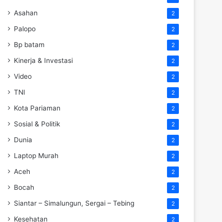
Asahan
2
Palopo
2
Bp batam
2
Kinerja & Investasi
2
Video
2
TNI
2
Kota Pariaman
2
Sosial & Politik
2
Dunia
2
Laptop Murah
2
Aceh
2
Bocah
2
Siantar – Simalungun, Sergai – Tebing
2
Kesehatan
2