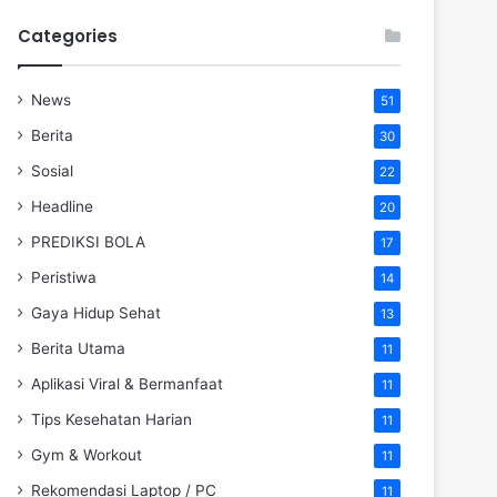
Categories
News
51
Berita
30
Sosial
22
Headline
20
PREDIKSI BOLA
17
Peristiwa
14
Gaya Hidup Sehat
13
Berita Utama
11
Aplikasi Viral & Bermanfaat
11
Tips Kesehatan Harian
11
Gym & Workout
11
Rekomendasi Laptop / PC
11