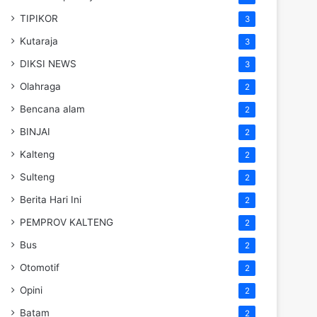
TIPIKOR
3
Kutaraja
3
DIKSI NEWS
3
Olahraga
2
Bencana alam
2
BINJAI
2
Kalteng
2
Sulteng
2
Berita Hari Ini
2
PEMPROV KALTENG
2
Bus
2
Otomotif
2
Opini
2
Batam
2