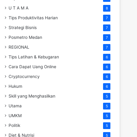
U T A M A
8
Tips Produktivitas Harian
7
Strategi Bisnis
7
Posmetro Medan
7
REGIONAL
7
Tips Latihan & Kebugaran
6
Cara Dapat Uang Online
6
Cryptocurrency
6
Hukum
6
Skill yang Menghasilkan
5
Utama
5
UMKM
5
Politik
5
Diet & Nutrisi
5