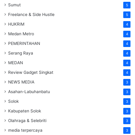
Sumut
5
Freelance & Side Hustle
5
HUKRIM
4
Medan Metro
4
PEMERINTAHAN
4
Serang Raya
4
MEDAN
4
Review Gadget Singkat
4
NEWS MEDIA
3
Asahan-Labuhanbatu
3
Solok
3
Kabupaten Solok
3
Olahraga & Selebriti
3
media terpercaya
3