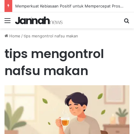
Memperkuat Kebiasaan Positif untuk Mempercepat Proses Pemulihan Mental Anda
Menu
Se
Home
/
tips mengontrol nafsu makan
tips mengontrol
nafsu makan