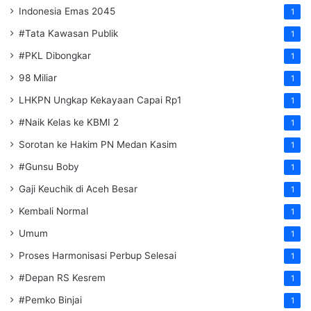
Indonesia Emas 2045
1
#Tata Kawasan Publik
1
#PKL Dibongkar
1
98 Miliar
1
LHKPN Ungkap Kekayaan Capai Rp1
1
#Naik Kelas ke KBMI 2
1
Sorotan ke Hakim PN Medan Kasim
1
#Gunsu Boby
1
Gaji Keuchik di Aceh Besar
1
Kembali Normal
1
Umum
1
Proses Harmonisasi Perbup Selesai
1
#Depan RS Kesrem
1
#Pemko Binjai
1