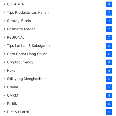
U T A M A
8
Tips Produktivitas Harian
7
Strategi Bisnis
7
Posmetro Medan
7
REGIONAL
7
Tips Latihan & Kebugaran
6
Cara Dapat Uang Online
6
Cryptocurrency
6
Hukum
6
Skill yang Menghasilkan
5
Utama
5
UMKM
5
Politik
5
Diet & Nutrisi
5