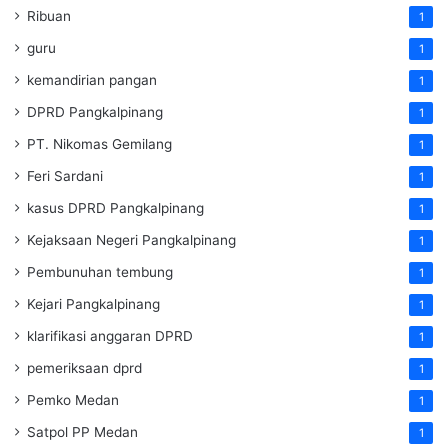
Ribuan
1
guru
1
kemandirian pangan
1
DPRD Pangkalpinang
1
PT. Nikomas Gemilang
1
Feri Sardani
1
kasus DPRD Pangkalpinang
1
Kejaksaan Negeri Pangkalpinang
1
Pembunuhan tembung
1
Kejari Pangkalpinang
1
klarifikasi anggaran DPRD
1
pemeriksaan dprd
1
Pemko Medan
1
Satpol PP Medan
1