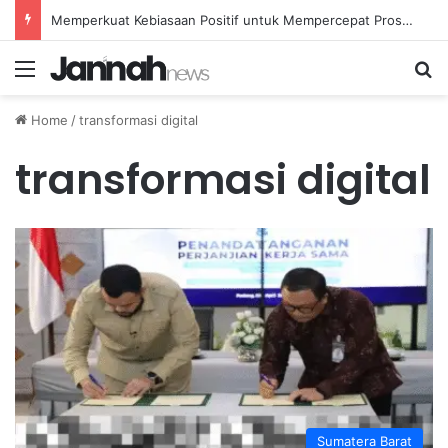
Memperkuat Kebiasaan Positif untuk Mempercepat Proses Pemulihan Mental Anda
Menu
Se
Home
/
transformasi digital
transformasi digital
Sumatera Barat