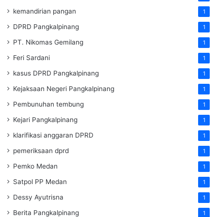
kemandirian pangan
1
DPRD Pangkalpinang
1
PT. Nikomas Gemilang
1
Feri Sardani
1
kasus DPRD Pangkalpinang
1
Kejaksaan Negeri Pangkalpinang
1
Pembunuhan tembung
1
Kejari Pangkalpinang
1
klarifikasi anggaran DPRD
1
pemeriksaan dprd
1
Pemko Medan
1
Satpol PP Medan
1
Dessy Ayutrisna
1
Berita Pangkalpinang
1