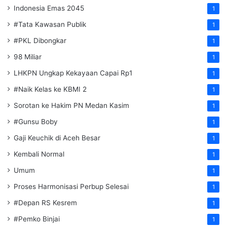
Indonesia Emas 2045
1
#Tata Kawasan Publik
1
#PKL Dibongkar
1
98 Miliar
1
LHKPN Ungkap Kekayaan Capai Rp1
1
#Naik Kelas ke KBMI 2
1
Sorotan ke Hakim PN Medan Kasim
1
#Gunsu Boby
1
Gaji Keuchik di Aceh Besar
1
Kembali Normal
1
Umum
1
Proses Harmonisasi Perbup Selesai
1
#Depan RS Kesrem
1
#Pemko Binjai
1