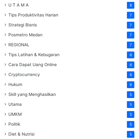
U T A M A
8
Tips Produktivitas Harian
7
Strategi Bisnis
7
Posmetro Medan
7
REGIONAL
7
Tips Latihan & Kebugaran
6
Cara Dapat Uang Online
6
Cryptocurrency
6
Hukum
6
Skill yang Menghasilkan
5
Utama
5
UMKM
5
Politik
5
Diet & Nutrisi
5