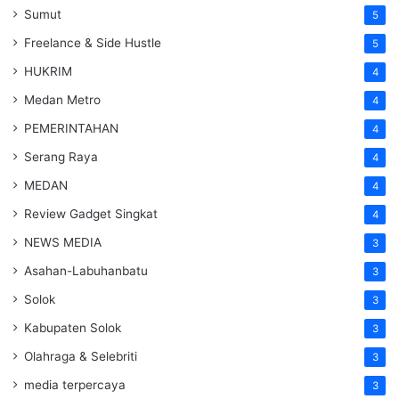
Sumut
5
Freelance & Side Hustle
5
HUKRIM
4
Medan Metro
4
PEMERINTAHAN
4
Serang Raya
4
MEDAN
4
Review Gadget Singkat
4
NEWS MEDIA
3
Asahan-Labuhanbatu
3
Solok
3
Kabupaten Solok
3
Olahraga & Selebriti
3
media terpercaya
3