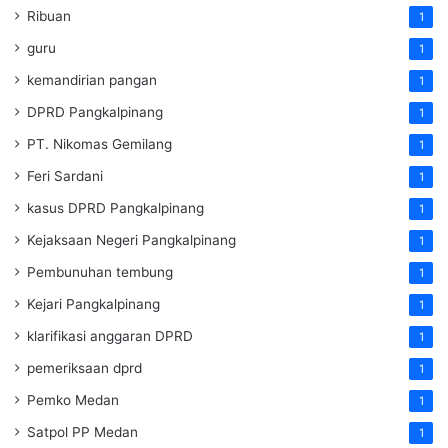
Ribuan
1
guru
1
kemandirian pangan
1
DPRD Pangkalpinang
1
PT. Nikomas Gemilang
1
Feri Sardani
1
kasus DPRD Pangkalpinang
1
Kejaksaan Negeri Pangkalpinang
1
Pembunuhan tembung
1
Kejari Pangkalpinang
1
klarifikasi anggaran DPRD
1
pemeriksaan dprd
1
Pemko Medan
1
Satpol PP Medan
1