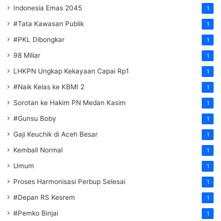
Indonesia Emas 2045
1
#Tata Kawasan Publik
1
#PKL Dibongkar
1
98 Miliar
1
LHKPN Ungkap Kekayaan Capai Rp1
1
#Naik Kelas ke KBMI 2
1
Sorotan ke Hakim PN Medan Kasim
1
#Gunsu Boby
1
Gaji Keuchik di Aceh Besar
1
Kembali Normal
1
Umum
1
Proses Harmonisasi Perbup Selesai
1
#Depan RS Kesrem
1
#Pemko Binjai
1