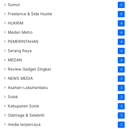
Sumut
5
Freelance & Side Hustle
5
HUKRIM
4
Medan Metro
4
PEMERINTAHAN
4
Serang Raya
4
MEDAN
4
Review Gadget Singkat
4
NEWS MEDIA
3
Asahan-Labuhanbatu
3
Solok
3
Kabupaten Solok
3
Olahraga & Selebriti
3
media terpercaya
3