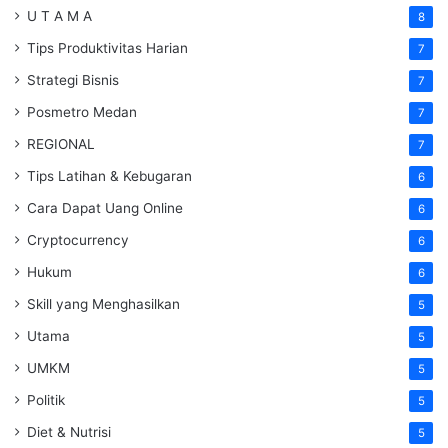
U T A M A
8
Tips Produktivitas Harian
7
Strategi Bisnis
7
Posmetro Medan
7
REGIONAL
7
Tips Latihan & Kebugaran
6
Cara Dapat Uang Online
6
Cryptocurrency
6
Hukum
6
Skill yang Menghasilkan
5
Utama
5
UMKM
5
Politik
5
Diet & Nutrisi
5