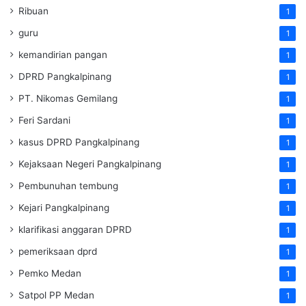
Ribuan
1
guru
1
kemandirian pangan
1
DPRD Pangkalpinang
1
PT. Nikomas Gemilang
1
Feri Sardani
1
kasus DPRD Pangkalpinang
1
Kejaksaan Negeri Pangkalpinang
1
Pembunuhan tembung
1
Kejari Pangkalpinang
1
klarifikasi anggaran DPRD
1
pemeriksaan dprd
1
Pemko Medan
1
Satpol PP Medan
1