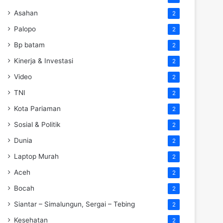
Asahan
2
Palopo
2
Bp batam
2
Kinerja & Investasi
2
Video
2
TNI
2
Kota Pariaman
2
Sosial & Politik
2
Dunia
2
Laptop Murah
2
Aceh
2
Bocah
2
Siantar – Simalungun, Sergai – Tebing
2
Kesehatan
2