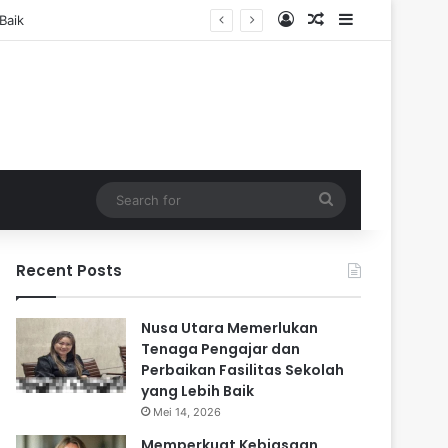
Log In
Random Article
Sidebar
Search
for
Recent Posts
Nusa Utara Memerlukan
Tenaga Pengajar dan
Perbaikan Fasilitas Sekolah
yang Lebih Baik
Mei 14, 2026
Memperkuat Kebiasaan