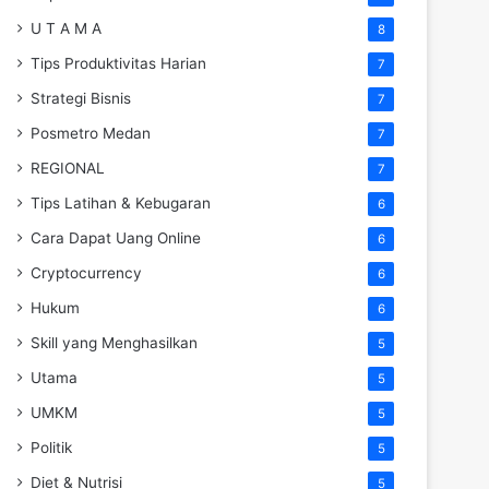
U T A M A
8
Tips Produktivitas Harian
7
Strategi Bisnis
7
Posmetro Medan
7
REGIONAL
7
Tips Latihan & Kebugaran
6
Cara Dapat Uang Online
6
Cryptocurrency
6
Hukum
6
Skill yang Menghasilkan
5
Utama
5
UMKM
5
Politik
5
Diet & Nutrisi
5