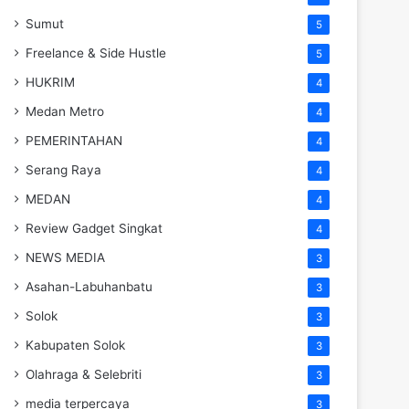
Sumut
5
Freelance & Side Hustle
5
HUKRIM
4
Medan Metro
4
PEMERINTAHAN
4
Serang Raya
4
MEDAN
4
Review Gadget Singkat
4
NEWS MEDIA
3
Asahan-Labuhanbatu
3
Solok
3
Kabupaten Solok
3
Olahraga & Selebriti
3
media terpercaya
3