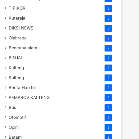
TIPIKOR
3
Kutaraja
3
DIKSI NEWS
3
Olahraga
2
Bencana alam
2
BINJAI
2
Kalteng
2
Sulteng
2
Berita Hari Ini
2
PEMPROV KALTENG
2
Bus
2
Otomotif
2
Opini
2
Batam
2