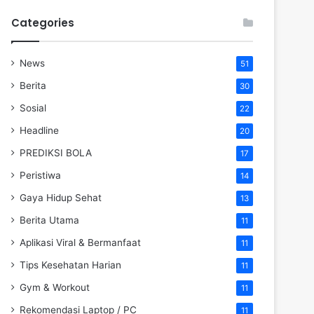
Categories
News
51
Berita
30
Sosial
22
Headline
20
PREDIKSI BOLA
17
Peristiwa
14
Gaya Hidup Sehat
13
Berita Utama
11
Aplikasi Viral & Bermanfaat
11
Tips Kesehatan Harian
11
Gym & Workout
11
Rekomendasi Laptop / PC
11