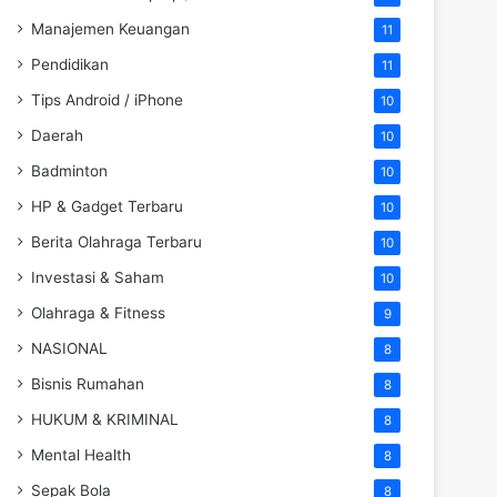
Manajemen Keuangan
11
Pendidikan
11
Tips Android / iPhone
10
Daerah
10
Badminton
10
HP & Gadget Terbaru
10
Berita Olahraga Terbaru
10
Investasi & Saham
10
Olahraga & Fitness
9
NASIONAL
8
Bisnis Rumahan
8
HUKUM & KRIMINAL
8
Mental Health
8
Sepak Bola
8