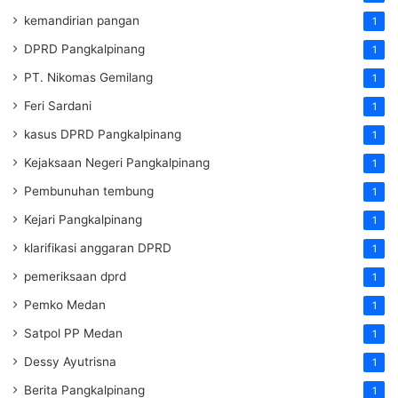
kemandirian pangan
1
DPRD Pangkalpinang
1
PT. Nikomas Gemilang
1
Feri Sardani
1
kasus DPRD Pangkalpinang
1
Kejaksaan Negeri Pangkalpinang
1
Pembunuhan tembung
1
Kejari Pangkalpinang
1
klarifikasi anggaran DPRD
1
pemeriksaan dprd
1
Pemko Medan
1
Satpol PP Medan
1
Dessy Ayutrisna
1
Berita Pangkalpinang
1