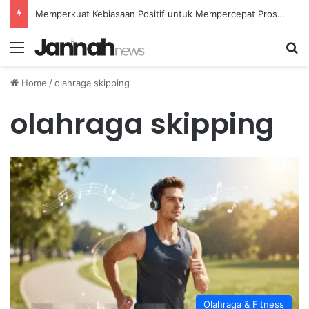
Memperkuat Kebiasaan Positif untuk Mempercepat Proses Pemulihan Mental Anda
Menu
Se
Home
/
olahraga skipping
olahraga skipping
Olahraga & Fitness