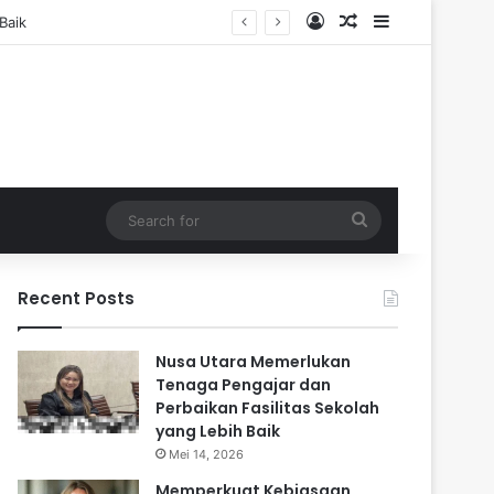
Log In
Random Article
Sidebar
Search
for
Recent Posts
Nusa Utara Memerlukan
Tenaga Pengajar dan
Perbaikan Fasilitas Sekolah
yang Lebih Baik
Mei 14, 2026
Memperkuat Kebiasaan