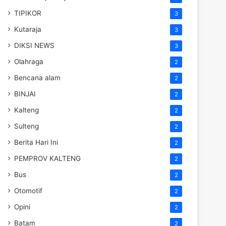
TIPIKOR
3
Kutaraja
3
DIKSI NEWS
3
Olahraga
2
Bencana alam
2
BINJAI
2
Kalteng
2
Sulteng
2
Berita Hari Ini
2
PEMPROV KALTENG
2
Bus
2
Otomotif
2
Opini
2
Batam
2