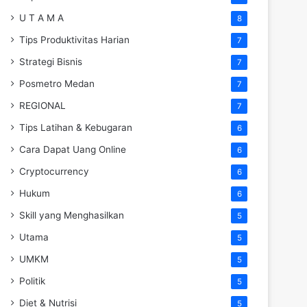
U T A M A
8
Tips Produktivitas Harian
7
Strategi Bisnis
7
Posmetro Medan
7
REGIONAL
7
Tips Latihan & Kebugaran
6
Cara Dapat Uang Online
6
Cryptocurrency
6
Hukum
6
Skill yang Menghasilkan
5
Utama
5
UMKM
5
Politik
5
Diet & Nutrisi
5