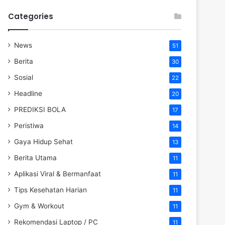
Categories
News
51
Berita
30
Sosial
22
Headline
20
PREDIKSI BOLA
17
Peristiwa
14
Gaya Hidup Sehat
13
Berita Utama
11
Aplikasi Viral & Bermanfaat
11
Tips Kesehatan Harian
11
Gym & Workout
11
Rekomendasi Laptop / PC
11