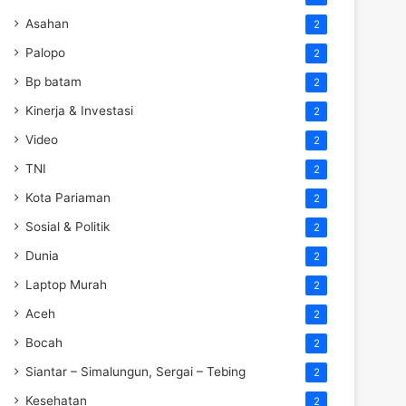
Asahan
2
Palopo
2
Bp batam
2
Kinerja & Investasi
2
Video
2
TNI
2
Kota Pariaman
2
Sosial & Politik
2
Dunia
2
Laptop Murah
2
Aceh
2
Bocah
2
Siantar – Simalungun, Sergai – Tebing
2
Kesehatan
2