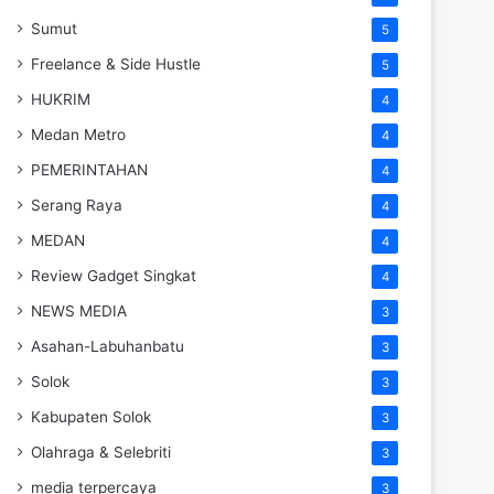
Sumut
5
Freelance & Side Hustle
5
HUKRIM
4
Medan Metro
4
PEMERINTAHAN
4
Serang Raya
4
MEDAN
4
Review Gadget Singkat
4
NEWS MEDIA
3
Asahan-Labuhanbatu
3
Solok
3
Kabupaten Solok
3
Olahraga & Selebriti
3
media terpercaya
3