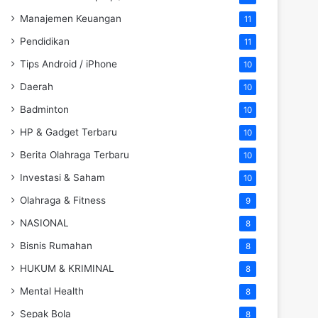
Manajemen Keuangan
11
Pendidikan
11
Tips Android / iPhone
10
Daerah
10
Badminton
10
HP & Gadget Terbaru
10
Berita Olahraga Terbaru
10
Investasi & Saham
10
Olahraga & Fitness
9
NASIONAL
8
Bisnis Rumahan
8
HUKUM & KRIMINAL
8
Mental Health
8
Sepak Bola
8