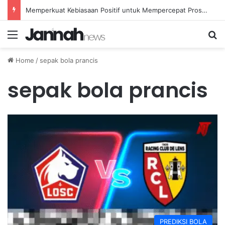
Memperkuat Kebiasaan Positif untuk Mempercepat Proses Pemulihan Mental Anda
Menu
Se
Home
/
sepak bola prancis
sepak bola prancis
PREDIKSI BOLA