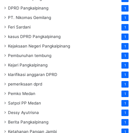
DPRD Pangkalpinang
1
PT. Nikomas Gemilang
1
Feri Sardani
1
kasus DPRD Pangkalpinang
1
Kejaksaan Negeri Pangkalpinang
1
Pembunuhan tembung
1
Kejari Pangkalpinang
1
klarifikasi anggaran DPRD
1
pemeriksaan dprd
1
Pemko Medan
1
Satpol PP Medan
1
Dessy Ayutrisna
1
Berita Pangkalpinang
1
Ketahanan Pangan Jambi
1