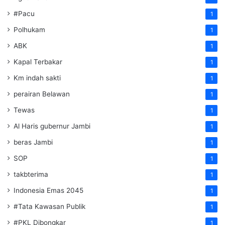
#Pacu
1
Polhukam
1
ABK
1
Kapal Terbakar
1
Km indah sakti
1
perairan Belawan
1
Tewas
1
Al Haris gubernur Jambi
1
beras Jambi
1
SOP
1
takbterima
1
Indonesia Emas 2045
1
#Tata Kawasan Publik
1
#PKL Dibongkar
1