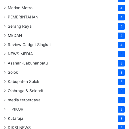
Medan Metro
4
PEMERINTAHAN
4
Serang Raya
4
MEDAN
4
Review Gadget Singkat
4
NEWS MEDIA
3
Asahan-Labuhanbatu
3
Solok
3
Kabupaten Solok
3
Olahraga & Selebriti
3
media terpercaya
3
TIPIKOR
3
Kutaraja
3
DIKSI NEWS
3