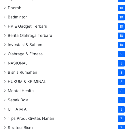
Daerah
10
Badminton
10
HP & Gadget Terbaru
10
Berita Olahraga Terbaru
10
Investasi & Saham
10
Olahraga & Fitness
9
NASIONAL
8
Bisnis Rumahan
8
HUKUM & KRIMINAL
8
Mental Health
8
Sepak Bola
8
U T A M A
8
Tips Produktivitas Harian
7
Strategi Bisnis
7