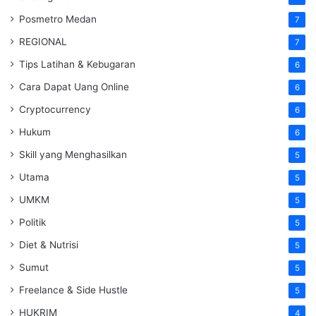
Posmetro Medan
7
REGIONAL
7
Tips Latihan & Kebugaran
6
Cara Dapat Uang Online
6
Cryptocurrency
6
Hukum
6
Skill yang Menghasilkan
5
Utama
5
UMKM
5
Politik
5
Diet & Nutrisi
5
Sumut
5
Freelance & Side Hustle
5
HUKRIM
4