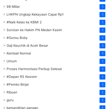
98 Miliar
1
LHKPN Ungkap Kekayaan Capai Rp1
1
#Naik Kelas ke KBMI 2
1
Sorotan ke Hakim PN Medan Kasim
1
#Gunsu Boby
1
Gaji Keuchik di Aceh Besar
1
Kembali Normal
1
Umum
1
Proses Harmonisasi Perbup Selesai
1
#Depan RS Kesrem
1
#Pemko Binjai
1
Ribuan
1
guru
1
kemandirian pangan
1