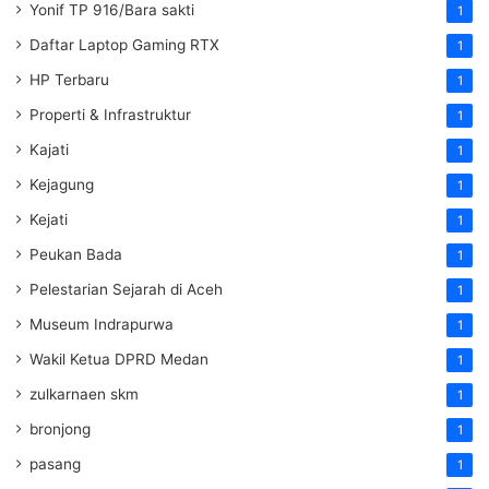
Yonif TP 916/Bara sakti
1
Daftar Laptop Gaming RTX
1
HP Terbaru
1
Properti & Infrastruktur
1
Kajati
1
Kejagung
1
Kejati
1
Peukan Bada
1
Pelestarian Sejarah di Aceh
1
Museum Indrapurwa
1
Wakil Ketua DPRD Medan
1
zulkarnaen skm
1
bronjong
1
pasang
1