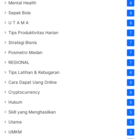
Mental Health
8
Sepak Bola
8
U T A M A
8
Tips Produktivitas Harian
7
Strategi Bisnis
7
Posmetro Medan
7
REGIONAL
7
Tips Latihan & Kebugaran
6
Cara Dapat Uang Online
6
Cryptocurrency
6
Hukum
6
Skill yang Menghasilkan
5
Utama
5
UMKM
5