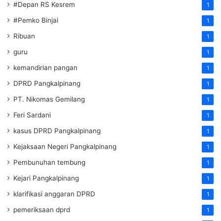
#Depan RS Kesrem
1
#Pemko Binjai
1
Ribuan
1
guru
1
kemandirian pangan
1
DPRD Pangkalpinang
1
PT. Nikomas Gemilang
1
Feri Sardani
1
kasus DPRD Pangkalpinang
1
Kejaksaan Negeri Pangkalpinang
1
Pembunuhan tembung
1
Kejari Pangkalpinang
1
klarifikasi anggaran DPRD
1
pemeriksaan dprd
1