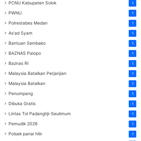
PCNU Kabupaten Solok
1
PWNU
1
Polrestabes Medan
1
As'ad Syam
1
Bantuan Sembako
1
BAZNAS Palopo
1
Baznas RI
1
Malaysia Batalkan Perjanjian
1
Malaysia Batalkan
1
Penumpang
1
Dibuka Gratis
1
Lintas Tol Padangtiji-Seulimum
1
Pemudik 2026
1
Polsek panai hilir
1