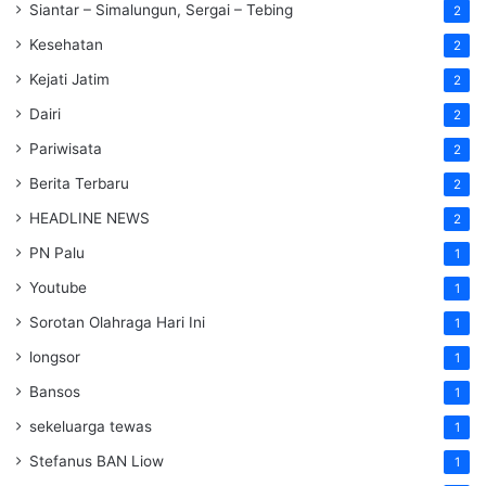
Siantar – Simalungun, Sergai – Tebing
2
Kesehatan
2
Kejati Jatim
2
Dairi
2
Pariwisata
2
Berita Terbaru
2
HEADLINE NEWS
2
PN Palu
1
Youtube
1
Sorotan Olahraga Hari Ini
1
longsor
1
Bansos
1
sekeluarga tewas
1
Stefanus BAN Liow
1