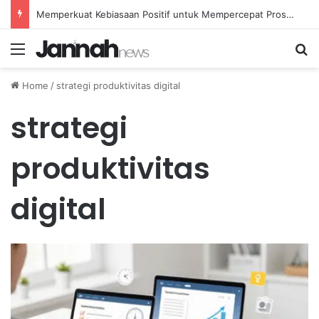
Memperkuat Kebiasaan Positif untuk Mempercepat Proses Pemulihan Mental Anda
Menu
Se
Home
/
strategi produktivitas digital
strategi
produktivitas
digital