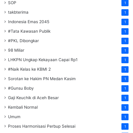
SOP
1
takbterima
1
Indonesia Emas 2045
1
#Tata Kawasan Publik
1
#PKL Dibongkar
1
98 Miliar
1
LHKPN Ungkap Kekayaan Capai Rp1
1
#Naik Kelas ke KBMI 2
1
Sorotan ke Hakim PN Medan Kasim
1
#Gunsu Boby
1
Gaji Keuchik di Aceh Besar
1
Kembali Normal
1
Umum
1
Proses Harmonisasi Perbup Selesai
1