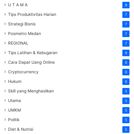
U T A M A
8
Tips Produktivitas Harian
7
Strategi Bisnis
7
Posmetro Medan
7
REGIONAL
7
Tips Latihan & Kebugaran
6
Cara Dapat Uang Online
6
Cryptocurrency
6
Hukum
6
Skill yang Menghasilkan
5
Utama
5
UMKM
5
Politik
5
Diet & Nutrisi
5