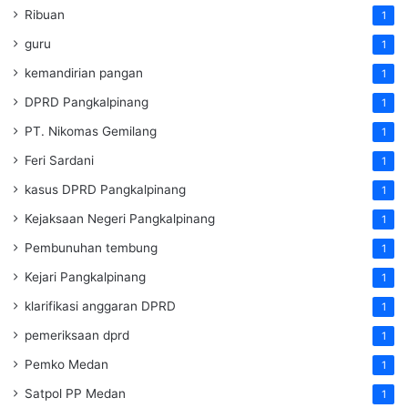
Ribuan
1
guru
1
kemandirian pangan
1
DPRD Pangkalpinang
1
PT. Nikomas Gemilang
1
Feri Sardani
1
kasus DPRD Pangkalpinang
1
Kejaksaan Negeri Pangkalpinang
1
Pembunuhan tembung
1
Kejari Pangkalpinang
1
klarifikasi anggaran DPRD
1
pemeriksaan dprd
1
Pemko Medan
1
Satpol PP Medan
1