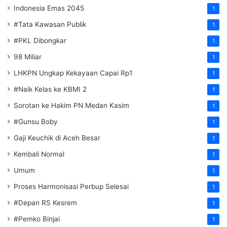
Indonesia Emas 2045
1
#Tata Kawasan Publik
1
#PKL Dibongkar
1
98 Miliar
1
LHKPN Ungkap Kekayaan Capai Rp1
1
#Naik Kelas ke KBMI 2
1
Sorotan ke Hakim PN Medan Kasim
1
#Gunsu Boby
1
Gaji Keuchik di Aceh Besar
1
Kembali Normal
1
Umum
1
Proses Harmonisasi Perbup Selesai
1
#Depan RS Kesrem
1
#Pemko Binjai
1