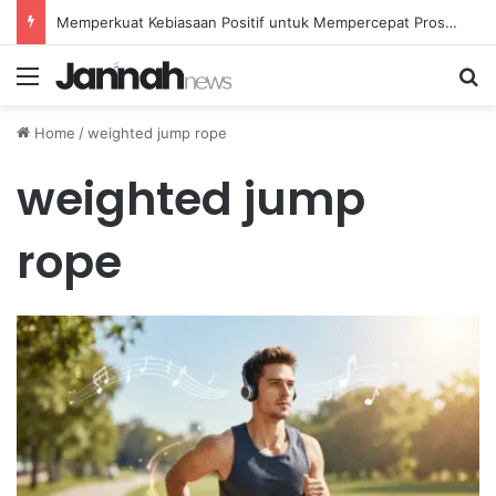
Memperkuat Kebiasaan Positif untuk Mempercepat Proses Pemulihan Mental Anda
Menu
Se
Home
/
weighted jump rope
weighted jump
rope