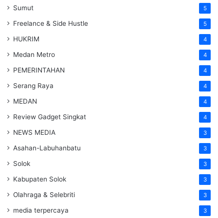
Sumut
5
Freelance & Side Hustle
5
HUKRIM
4
Medan Metro
4
PEMERINTAHAN
4
Serang Raya
4
MEDAN
4
Review Gadget Singkat
4
NEWS MEDIA
3
Asahan-Labuhanbatu
3
Solok
3
Kabupaten Solok
3
Olahraga & Selebriti
3
media terpercaya
3